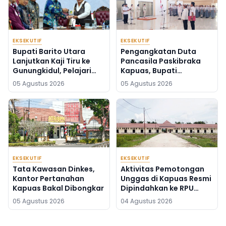
EKSEKUTIF
EKSEKUTIF
Bupati Barito Utara
Pengangkatan Duta
Lanjutkan Kaji Tiru ke
Pancasila Paskibraka
Gunungkidul, Pelajari
Kapuas, Bupati
Inovasi Pembangunan
Tekankan Semangat
05 Agustus 2026
05 Agustus 2026
Daerah
Kebangsaan
EKSEKUTIF
EKSEKUTIF
Tata Kawasan Dinkes,
Aktivitas Pemotongan
Kantor Pertanahan
Unggas di Kapuas Resmi
Kapuas Bakal Dibongkar
Dipindahkan ke RPU
Handel Paremas
05 Agustus 2026
04 Agustus 2026