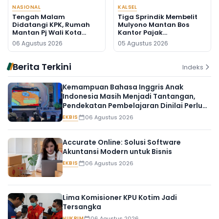
NASIONAL
KALSEL
Tengah Malam
Tiga Sprindik Membelit
Didatangi KPK, Rumah
Mulyono Mantan Bos
Mantan Pj Wali Kota
Kantor Pajak
Digeledah, Empat Koper
Banjarmasin
06 Agustus 2026
05 Agustus 2026
Dibawa
Berita Terkini
Indeks
Kemampuan Bahasa Inggris Anak
Indonesia Masih Menjadi Tantangan,
Pendekatan Pembelajaran Dinilai Perlu
Berubah
EKBIS
06 Agustus 2026
Accurate Online: Solusi Software
Akuntansi Modern untuk Bisnis
EKBIS
06 Agustus 2026
Lima Komisioner KPU Kotim Jadi
Tersangka
HUKRIM
06 Agustus 2026