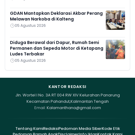
GDAN Mantapkan Deklarasi Akbar Perang
Melawan Narkoba di Kalteng
05 Agustus 2026
Diduga Berawal dari Dapur, Rumah Semi
Permanen dan Sepeda Motor di Ketapang
Ludes Terbakar
05 Agustus 2026
KANTOR REDAKSI
Jln. Wortel I No. 3A RT 004 RW XIV Kelurahan Panarung
Kecamatan Pahandut,Kalimantan Tengah
Email:
Kalamanthana@gmail.com
Tentang Kami
Redaksi
Pedoman Media Siber
Kode Etik
Pedoman Ramah Anak
Disclaimer
Info Iklan
Kontak Kami