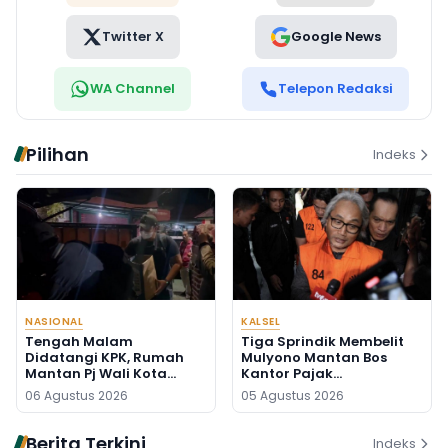
Twitter X
Google News
WA Channel
Telepon Redaksi
Pilihan
Indeks
NASIONAL
KALSEL
Tengah Malam
Tiga Sprindik Membelit
Didatangi KPK, Rumah
Mulyono Mantan Bos
Mantan Pj Wali Kota
Kantor Pajak
Digeledah, Empat Koper
Banjarmasin
06 Agustus 2026
05 Agustus 2026
Dibawa
Berita Terkini
Indeks