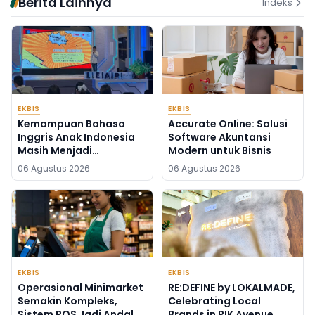
Berita Lainnya
Indeks
EKBIS
EKBIS
Kemampuan Bahasa
Accurate Online: Solusi
Inggris Anak Indonesia
Software Akuntansi
Masih Menjadi
Modern untuk Bisnis
Tantangan, Pendekatan
06 Agustus 2026
06 Agustus 2026
Pembelajaran Dinilai
Perlu Berubah
EKBIS
EKBIS
Operasional Minimarket
RE:DEFINE by LOKALMADE,
Semakin Kompleks,
Celebrating Local
Sistem POS Jadi Andalan
Brands in PIK Avenue