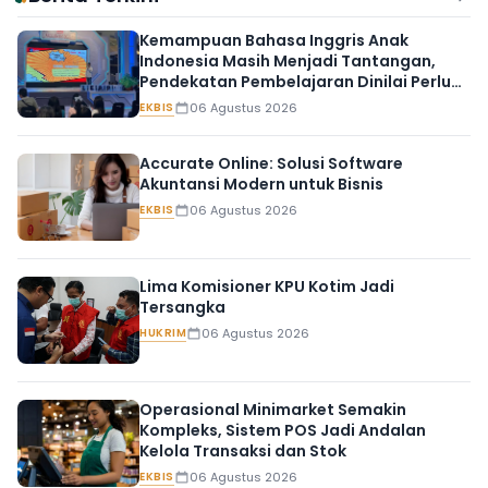
Kemampuan Bahasa Inggris Anak
Indonesia Masih Menjadi Tantangan,
Pendekatan Pembelajaran Dinilai Perlu
Berubah
EKBIS
06 Agustus 2026
Accurate Online: Solusi Software
Akuntansi Modern untuk Bisnis
EKBIS
06 Agustus 2026
Lima Komisioner KPU Kotim Jadi
Tersangka
HUKRIM
06 Agustus 2026
Operasional Minimarket Semakin
Kompleks, Sistem POS Jadi Andalan
Kelola Transaksi dan Stok
EKBIS
06 Agustus 2026