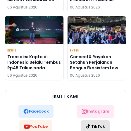
Kelola Transaksi dan
06 Agustus 2026
06 Agustus 2026
Stok
EKBIS
EKBIS
Transaksi Kripto di
ConnectX Rayakan
Indonesia Selalu Tembus
Setahun Perjalanan
Rp45 Triliun pada
Bangun Ekosistem Lewat
Agustus, Apa
Founder dan Builder
06 Agustus 2026
06 Agustus 2026
Penyebabnya?
Summit 2026
IKUTI KAMI
Facebook
Instagram
YouTube
TikTok