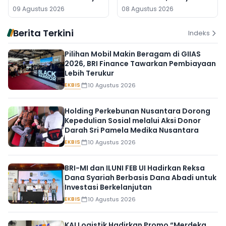
Baru Lahir di Pos Kamling
Penyebabnya
09 Agustus 2026
08 Agustus 2026
Berita Terkini
Indeks
Pilihan Mobil Makin Beragam di GIIAS
2026, BRI Finance Tawarkan Pembiayaan
Lebih Terukur
EKBIS
10 Agustus 2026
Holding Perkebunan Nusantara Dorong
Kepedulian Sosial melalui Aksi Donor
Darah Sri Pamela Medika Nusantara
EKBIS
10 Agustus 2026
BRI-MI dan ILUNI FEB UI Hadirkan Reksa
Dana Syariah Berbasis Dana Abadi untuk
Investasi Berkelanjutan
EKBIS
10 Agustus 2026
KAI Logistik Hadirkan Promo “Merdeka