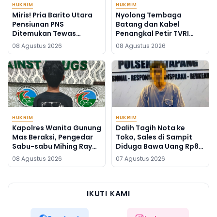
HUKRIM
HUKRIM
Miris! Pria Barito Utara
Nyolong Tembaga
Pensiunan PNS
Batang dan Kabel
Ditemukan Tewas
Penangkal Petir TVRI
Gantung Diri di Pasar
Muara Teweh, Lima Pria
08 Agustus 2026
08 Agustus 2026
Subuh Ampah
Ini Diringkus Polisi
HUKRIM
HUKRIM
Kapolres Wanita Gunung
Dalih Tagih Nota ke
Mas Beraksi, Pengedar
Toko, Sales di Sampit
Sabu-sabu Mihing Raya
Diduga Bawa Uang Rp87
Diringkus di Barak
Juta
08 Agustus 2026
07 Agustus 2026
IKUTI KAMI