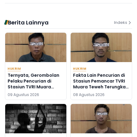
Berita Lainnya
Indeks
HUKRIM
HUKRIM
Ternyata, Gerombolan
Fakta Lain Pencurian di
Pelaku Pencurian di
Stasiun Pemancar TVRI
Stasiun TVRI Muara
Muara Teweh Terungkap
Teweh Positif Sabu-
Berkat Rekaman CCTV
09 Agustus 2026
08 Agustus 2026
sabu