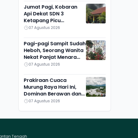
Jumat Pagi, Kobaran
Api Dekat SDN 3
Ketapang Picu
Kepanikan Siswa
07 Agustus 2026
Pagi-pagi Sampit Sudah
Heboh, Seorang Wanita
Nekat Panjat Menara
TVRI, Mau Apa?
07 Agustus 2026
Prakiraan Cuaca
Murung Raya Hari Ini,
Dominan Berawan dan
Cerah, Seribu Riam
07 Agustus 2026
Paling Adem
mantan Tengah