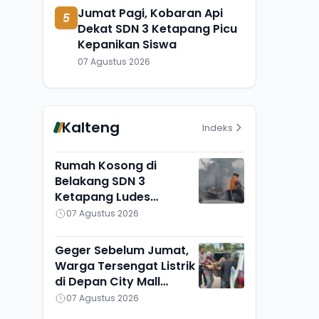
Jumat Pagi, Kobaran Api
5
Dekat SDN 3 Ketapang Picu
Kepanikan Siswa
07 Agustus 2026
Kalteng
Indeks
Rumah Kosong di
Belakang SDN 3
Ketapang Ludes
Terbakar, Penyebab
07 Agustus 2026
Masih Diselidiki
Geger Sebelum Jumat,
Warga Tersengat Listrik
di Depan City Mall
Sampit
07 Agustus 2026