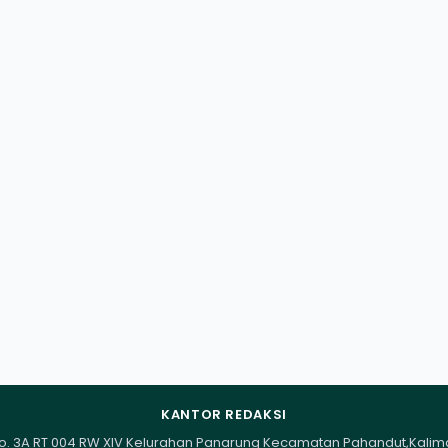
KANTOR REDAKSI
I No. 3A RT 004 RW XIV Kelurahan Panarung Kecamatan Pahandut,Kali