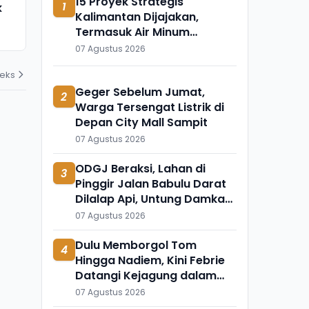
15 Proyek Strategis
1
k
Meninggal Mendadak, Ada
Ini Temuka
Kalimantan Dijajakan,
Apa?
Mengapung 
Termasuk Air Minum
31 Juli 2026
31 Juli 2026
Sepaku-Semoi dan Energi
07 Agustus 2026
Sampah Palangka Raya
deks
Geger Sebelum Jumat,
2
Warga Tersengat Listrik di
Depan City Mall Sampit
07 Agustus 2026
ODGJ Beraksi, Lahan di
3
Pinggir Jalan Babulu Darat
Dilalap Api, Untung Damkar
Bisa Memadamkan
07 Agustus 2026
Dulu Memborgol Tom
4
Hingga Nadiem, Kini Febrie
Datangi Kejagung dalam
Kondisi Tangan Terborgol
07 Agustus 2026