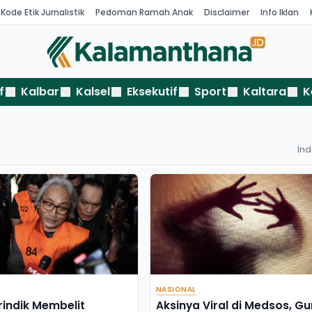
Kode Etik Jurnalistik
Pedoman Ramah Anak
Disclaimer
Info Iklan
f
Kalbar
Kalsel
Eksekutif
Sport
Kaltara
K
In
NASIONAL
rindik Membelit
Aksinya Viral di Medsos, Gu