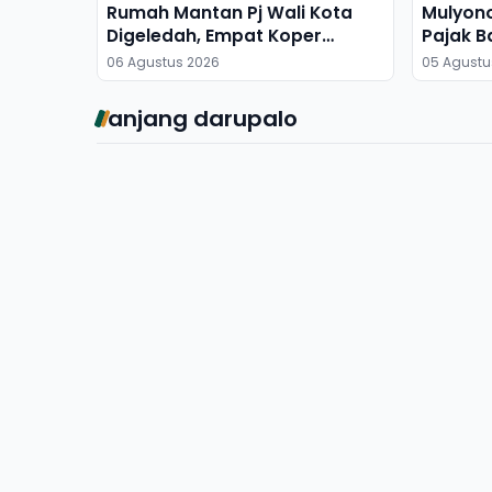
Rumah Mantan Pj Wali Kota
Mulyon
Digeledah, Empat Koper
Pajak B
Dibawa
06 Agustus 2026
05 Agustu
anjang darupalo