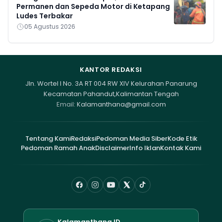
Permanen dan Sepeda Motor di Ketapang
Ludes Terbakar
05 Agustus 2026
KANTOR REDAKSI
Jln. Wortel I No. 3A RT 004 RW XIV Kelurahan Panarung
Kecamatan Pahandut,Kalimantan Tengah
Email:
Kalamanthana@gmail.com
Tentang Kami
Redaksi
Pedoman Media Siber
Kode Etik
Pedoman Ramah Anak
Disclaimer
Info Iklan
Kontak Kami
Kalamanthana.ID