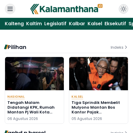
Kalteng
Kaltim
Legislatif
Kalbar
Kalsel
Eksekutif
S
Pilihan
Indeks
NASIONAL
KALSEL
Tengah Malam
Tiga Sprindik Membelit
Didatangi KPK, Rumah
Mulyono Mantan Bos
Mantan Pj Wali Kota
Kantor Pajak
Digeledah, Empat Koper
Banjarmasin
06 Agustus 2026
05 Agustus 2026
Dibawa
apbd p barsel