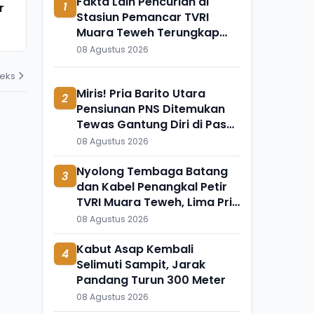
Fakta Lain Pencurian di
1
r
Ngaji Cabuli Pelajar Dicokok
Meninggal 
Stasiun Pemancar TVRI
Polres Sukabumi di Banten
Apa?
Muara Teweh Terungkap
03 Agustus 2026
31 Juli 2026
Berkat Rekaman CCTV
08 Agustus 2026
deks
Miris! Pria Barito Utara
2
Pensiunan PNS Ditemukan
Tewas Gantung Diri di Pasar
Subuh Ampah
08 Agustus 2026
Nyolong Tembaga Batang
3
dan Kabel Penangkal Petir
TVRI Muara Teweh, Lima Pria
Ini Diringkus Polisi
08 Agustus 2026
Kabut Asap Kembali
4
Selimuti Sampit, Jarak
Pandang Turun 300 Meter
08 Agustus 2026