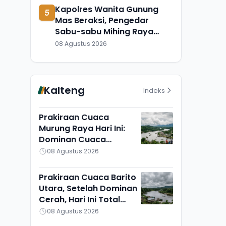
Kapolres Wanita Gunung
5
Mas Beraksi, Pengedar
Sabu-sabu Mihing Raya
Diringkus di Barak
08 Agustus 2026
Kalteng
Indeks
Prakiraan Cuaca
Murung Raya Hari Ini:
Dominan Cuaca
Berawan, Suhu Udara
08 Agustus 2026
Ikut Turun
Prakiraan Cuaca Barito
Utara, Setelah Dominan
Cerah, Hari Ini Total
Berawan, Suhu Udara
08 Agustus 2026
Pun Turun