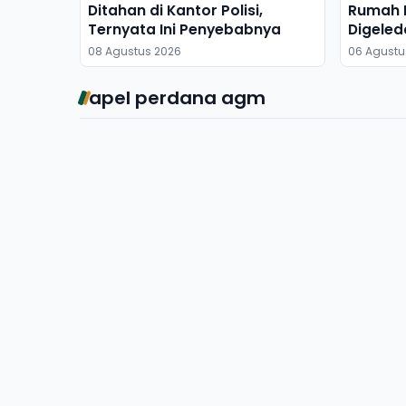
Ditahan di Kantor Polisi,
Rumah M
Ternyata Ini Penyebabnya
Digeled
Dibawa
08 Agustus 2026
06 Agustu
apel perdana agm