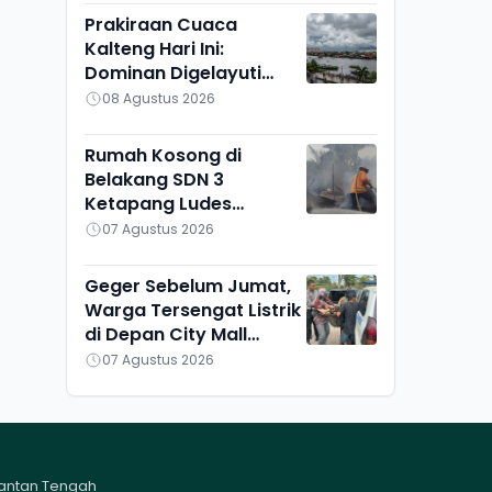
Prakiraan Cuaca
Kalteng Hari Ini:
Dominan Digelayuti
Awan, Hanya Pulang
08 Agustus 2026
Pisau yang Berbeda
Rumah Kosong di
Belakang SDN 3
Ketapang Ludes
Terbakar, Penyebab
07 Agustus 2026
Masih Diselidiki
Geger Sebelum Jumat,
Warga Tersengat Listrik
di Depan City Mall
Sampit
07 Agustus 2026
mantan Tengah