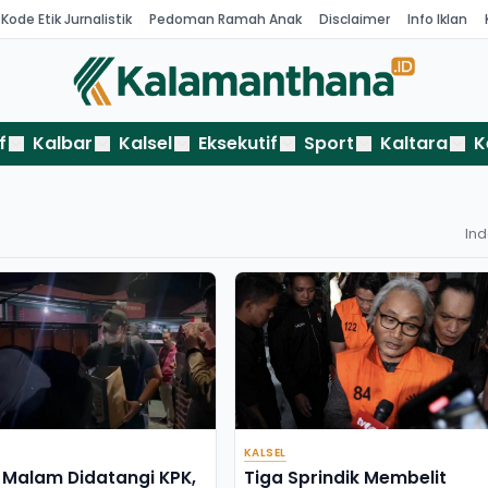
Kode Etik Jurnalistik
Pedoman Ramah Anak
Disclaimer
Info Iklan
f
Kalbar
Kalsel
Eksekutif
Sport
Kaltara
K
In
KALSEL
Malam Didatangi KPK,
Tiga Sprindik Membelit