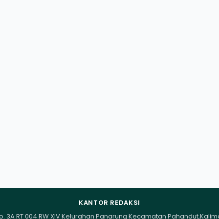
KANTOR REDAKSI
I No. 3A RT 004 RW XIV Kelurahan Panarung Kecamatan Pahandut,Kali