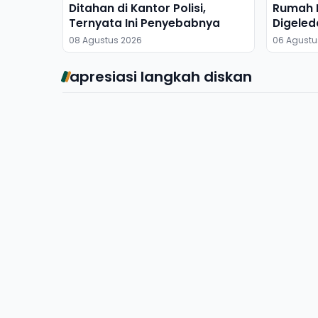
Ditahan di Kantor Polisi,
Rumah M
Ternyata Ini Penyebabnya
Digeled
Dibawa
08 Agustus 2026
06 Agustu
apresiasi langkah diskan