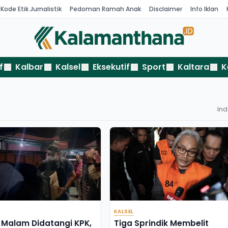
Kode Etik Jurnalistik
Pedoman Ramah Anak
Disclaimer
Info Iklan
f
Kalbar
Kalsel
Eksekutif
Sport
Kaltara
K
In
KALSEL
Malam Didatangi KPK,
Tiga Sprindik Membelit