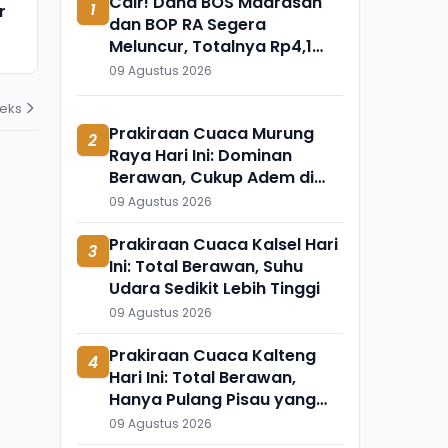
Cair! Dana BOS Madrasah
1
r
Ngaji Cabuli Pelajar Dicokok
Meninggal 
dan BOP RA Segera
Polres Sukabumi di Banten
Apa?
Meluncur, Totalnya Rp4,1
03 Agustus 2026
31 Juli 2026
Triliun
09 Agustus 2026
deks
Prakiraan Cuaca Murung
2
Raya Hari Ini: Dominan
Berawan, Cukup Adem di
Seribu Riam dan Uut Murung
09 Agustus 2026
Prakiraan Cuaca Kalsel Hari
3
Ini: Total Berawan, Suhu
Udara Sedikit Lebih Tinggi
09 Agustus 2026
Prakiraan Cuaca Kalteng
4
Hari Ini: Total Berawan,
Hanya Pulang Pisau yang
Berbeda
09 Agustus 2026