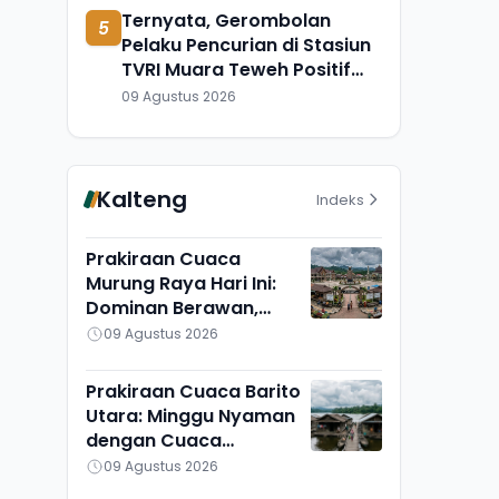
Ternyata, Gerombolan
5
Pelaku Pencurian di Stasiun
TVRI Muara Teweh Positif
Sabu-sabu
09 Agustus 2026
Kalteng
Indeks
Prakiraan Cuaca
Murung Raya Hari Ini:
Dominan Berawan,
Cukup Adem di Seribu
09 Agustus 2026
Riam dan Uut Murung
Prakiraan Cuaca Barito
Utara: Minggu Nyaman
dengan Cuaca
Berawan, Montallat
09 Agustus 2026
Paling Panas