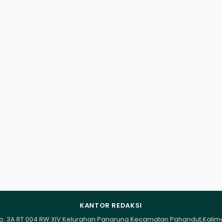
KANTOR REDAKSI
I No. 3A RT 004 RW XIV Kelurahan Panarung Kecamatan Pahandut,Kali