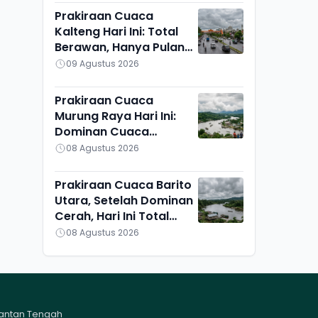
Prakiraan Cuaca
Kalteng Hari Ini: Total
Berawan, Hanya Pulang
Pisau yang Berbeda
09 Agustus 2026
Prakiraan Cuaca
Murung Raya Hari Ini:
Dominan Cuaca
Berawan, Suhu Udara
08 Agustus 2026
Ikut Turun
Prakiraan Cuaca Barito
Utara, Setelah Dominan
Cerah, Hari Ini Total
Berawan, Suhu Udara
08 Agustus 2026
Pun Turun
mantan Tengah