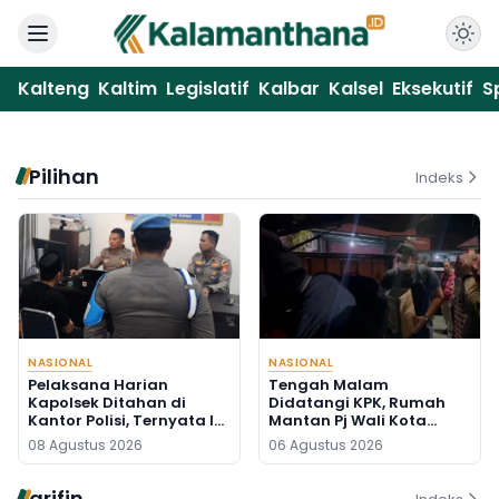
Kalteng
Kaltim
Legislatif
Kalbar
Kalsel
Eksekutif
S
Pilihan
Indeks
NASIONAL
NASIONAL
Pelaksana Harian
Tengah Malam
Kapolsek Ditahan di
Didatangi KPK, Rumah
Kantor Polisi, Ternyata Ini
Mantan Pj Wali Kota
Penyebabnya
Digeledah, Empat Koper
08 Agustus 2026
06 Agustus 2026
Dibawa
arifin