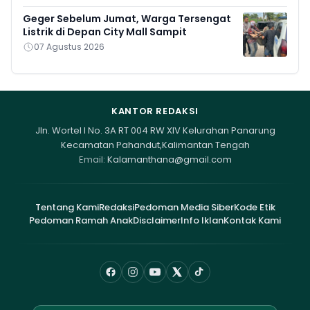
Geger Sebelum Jumat, Warga Tersengat
Listrik di Depan City Mall Sampit
07 Agustus 2026
KANTOR REDAKSI
Jln. Wortel I No. 3A RT 004 RW XIV Kelurahan Panarung
Kecamatan Pahandut,Kalimantan Tengah
Email:
Kalamanthana@gmail.com
Tentang Kami
Redaksi
Pedoman Media Siber
Kode Etik
Pedoman Ramah Anak
Disclaimer
Info Iklan
Kontak Kami