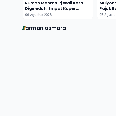
Rumah Mantan Pj Wali Kota
Mulyon
Digeledah, Empat Koper
Pajak B
Dibawa
06 Agustus 2026
05 Agustu
arman asmara