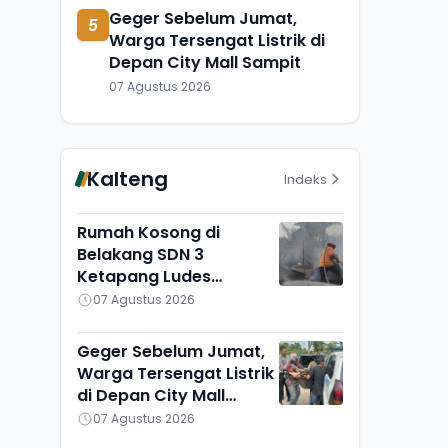
Geger Sebelum Jumat,
5
Warga Tersengat Listrik di
Depan City Mall Sampit
07 Agustus 2026
Kalteng
Indeks
Rumah Kosong di
Belakang SDN 3
Ketapang Ludes
Terbakar, Penyebab
07 Agustus 2026
Masih Diselidiki
Geger Sebelum Jumat,
Warga Tersengat Listrik
di Depan City Mall
Sampit
07 Agustus 2026