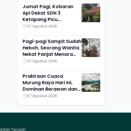
Jumat Pagi, Kobaran
Api Dekat SDN 3
Ketapang Picu
Kepanikan Siswa
07 Agustus 2026
Pagi-pagi Sampit Sudah
Heboh, Seorang Wanita
Nekat Panjat Menara
TVRI, Mau Apa?
07 Agustus 2026
Prakiraan Cuaca
Murung Raya Hari Ini,
Dominan Berawan dan
Cerah, Seribu Riam
07 Agustus 2026
Paling Adem
mantan Tengah