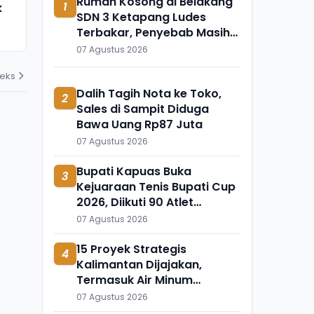
Rumah Kosong di Belakang
1
k
Meninggal Mendadak, Ada
Ini Temuka
SDN 3 Ketapang Ludes
Apa?
Mengapung 
Terbakar, Penyebab Masih
31 Juli 2026
31 Juli 2026
Diselidiki
07 Agustus 2026
deks
Dalih Tagih Nota ke Toko,
2
Sales di Sampit Diduga
Bawa Uang Rp87 Juta
07 Agustus 2026
Bupati Kapuas Buka
3
Kejuaraan Tenis Bupati Cup
2026, Diikuti 90 Atlet
Kalteng dan Kalsel
07 Agustus 2026
15 Proyek Strategis
4
Kalimantan Dijajakan,
Termasuk Air Minum
Sepaku-Semoi dan Energi
07 Agustus 2026
Sampah Palangka Raya