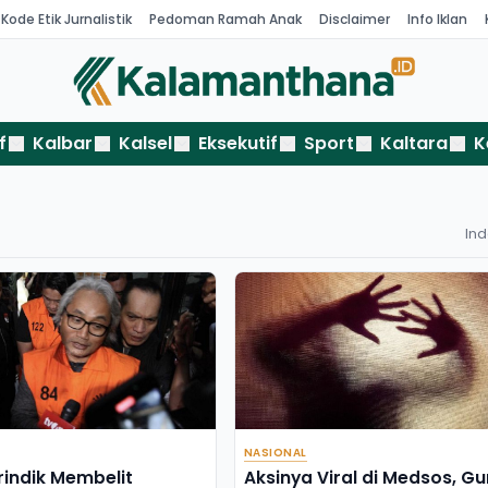
Kode Etik Jurnalistik
Pedoman Ramah Anak
Disclaimer
Info Iklan
f
Kalbar
Kalsel
Eksekutif
Sport
Kaltara
K
In
NASIONAL
rindik Membelit
Aksinya Viral di Medsos, Gu