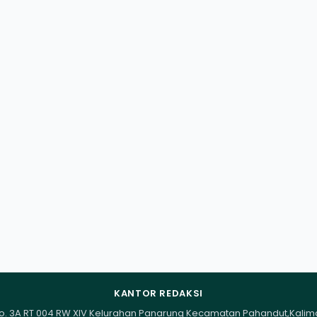
KANTOR REDAKSI
I No. 3A RT 004 RW XIV Kelurahan Panarung Kecamatan Pahandut,Kali