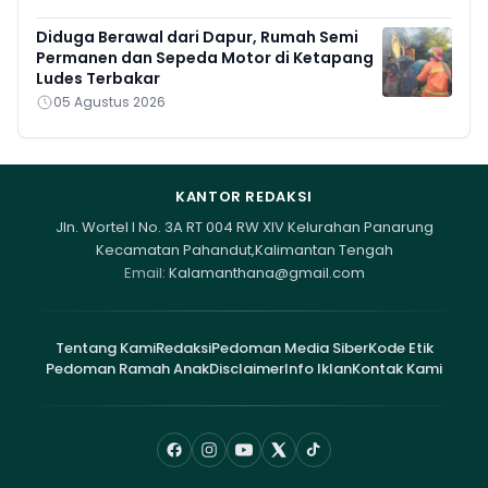
Diduga Berawal dari Dapur, Rumah Semi
Permanen dan Sepeda Motor di Ketapang
Ludes Terbakar
05 Agustus 2026
KANTOR REDAKSI
Jln. Wortel I No. 3A RT 004 RW XIV Kelurahan Panarung
Kecamatan Pahandut,Kalimantan Tengah
Email:
Kalamanthana@gmail.com
Tentang Kami
Redaksi
Pedoman Media Siber
Kode Etik
Pedoman Ramah Anak
Disclaimer
Info Iklan
Kontak Kami