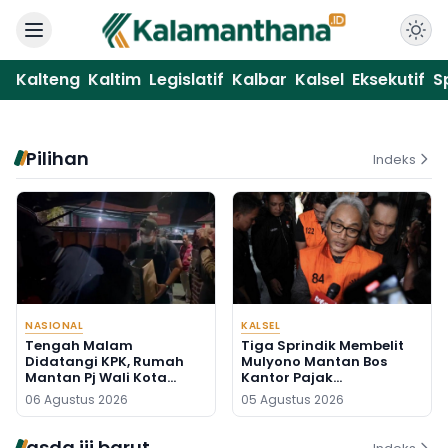
Kalteng
Kaltim
Legislatif
Kalbar
Kalsel
Eksekutif
S
Pilihan
Indeks
NASIONAL
KALSEL
Tengah Malam
Tiga Sprindik Membelit
Didatangi KPK, Rumah
Mulyono Mantan Bos
Mantan Pj Wali Kota
Kantor Pajak
Digeledah, Empat Koper
Banjarmasin
06 Agustus 2026
05 Agustus 2026
Dibawa
asda iii barut