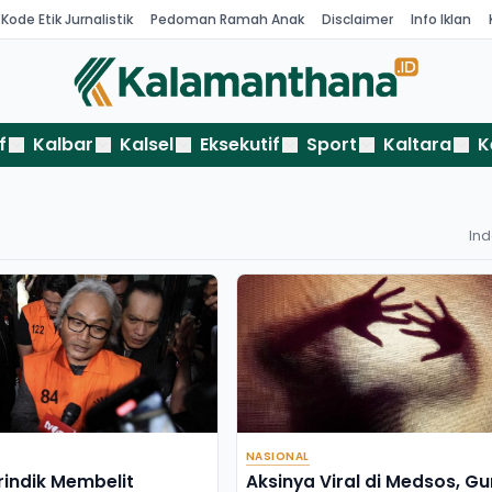
Kode Etik Jurnalistik
Pedoman Ramah Anak
Disclaimer
Info Iklan
f
Kalbar
Kalsel
Eksekutif
Sport
Kaltara
K
In
NASIONAL
rindik Membelit
Aksinya Viral di Medsos, Gu