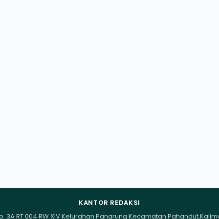
KANTOR REDAKSI
I No. 3A RT 004 RW XIV Kelurahan Panarung Kecamatan Pahandut,Kali