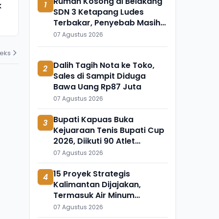
Rumah Kosong di Belakang
1
k
Meninggal Mendadak, Ada
Ini Temuka
SDN 3 Ketapang Ludes
Apa?
Mengapung 
Terbakar, Penyebab Masih
31 Juli 2026
31 Juli 2026
Diselidiki
07 Agustus 2026
deks
Dalih Tagih Nota ke Toko,
2
Sales di Sampit Diduga
Bawa Uang Rp87 Juta
07 Agustus 2026
Bupati Kapuas Buka
3
Kejuaraan Tenis Bupati Cup
2026, Diikuti 90 Atlet
Kalteng dan Kalsel
07 Agustus 2026
15 Proyek Strategis
4
Kalimantan Dijajakan,
Termasuk Air Minum
Sepaku-Semoi dan Energi
07 Agustus 2026
Sampah Palangka Raya