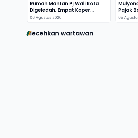
Rumah Mantan Pj Wali Kota
Mulyon
Digeledah, Empat Koper
Pajak B
Dibawa
06 Agustus 2026
05 Agustu
lecehkan wartawan