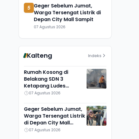
Geger Sebelum Jumat,
5
Warga Tersengat Listrik di
Depan City Mall Sampit
07 Agustus 2026
Kalteng
Indeks
Rumah Kosong di
Belakang SDN 3
Ketapang Ludes
Terbakar, Penyebab
07 Agustus 2026
Masih Diselidiki
Geger Sebelum Jumat,
Warga Tersengat Listrik
di Depan City Mall
Sampit
07 Agustus 2026