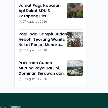
Jumat Pagi, Kobaran
Api Dekat SDN 3
Ketapang Picu
Kepanikan Siswa
07 Agustus 2026
Pagi-pagi Sampit Sudah
Heboh, Seorang Wanita
Nekat Panjat Menara
TVRI, Mau Apa?
07 Agustus 2026
Prakiraan Cuaca
Murung Raya Hari Ini,
Dominan Berawan dan
Cerah, Seribu Riam
07 Agustus 2026
Paling Adem
mantan Tengah