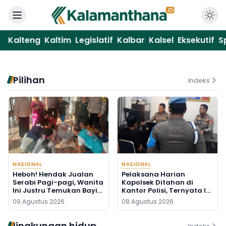
Kalteng
Kaltim
Legislatif
Kalbar
Kalsel
Eksekutif
S
Pilihan
Indeks
NASIONAL
NASIONAL
Heboh! Hendak Jualan
Pelaksana Harian
Serabi Pagi-pagi, Wanita
Kapolsek Ditahan di
Ini Justru Temukan Bayi
Kantor Polisi, Ternyata Ini
Baru Lahir di Pos Kamling
Penyebabnya
09 Agustus 2026
08 Agustus 2026
lingkungan hidup