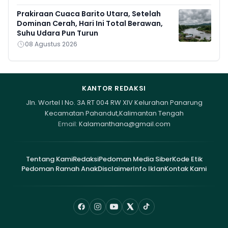
Prakiraan Cuaca Barito Utara, Setelah
Dominan Cerah, Hari Ini Total Berawan,
Suhu Udara Pun Turun
08 Agustus 2026
KANTOR REDAKSI
Jln. Wortel I No. 3A RT 004 RW XIV Kelurahan Panarung
Kecamatan Pahandut,Kalimantan Tengah
Email:
Kalamanthana@gmail.com
Tentang Kami
Redaksi
Pedoman Media Siber
Kode Etik
Pedoman Ramah Anak
Disclaimer
Info Iklan
Kontak Kami