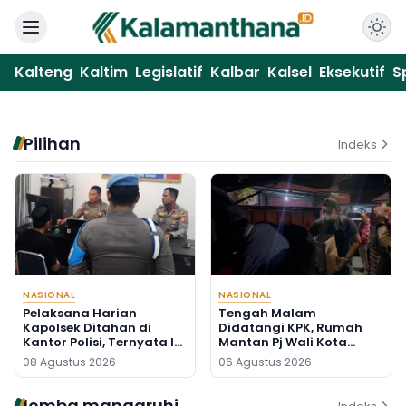
Kalteng
Kaltim
Legislatif
Kalbar
Kalsel
Eksekutif
S
Pilihan
Indeks
NASIONAL
NASIONAL
Pelaksana Harian
Tengah Malam
Kapolsek Ditahan di
Didatangi KPK, Rumah
Kantor Polisi, Ternyata Ini
Mantan Pj Wali Kota
Penyebabnya
Digeledah, Empat Koper
08 Agustus 2026
06 Agustus 2026
Dibawa
lomba mangaruhi