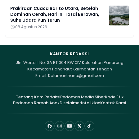
Prakiraan Cuaca Barito Utara, Setelah
Dominan Cerah, Hari Ini Total Berawan,
Suhu Udara Pun Turun
08 Agustus 2026
KANTOR REDAKSI
Jln. Wortel I No. 3A RT 004 RW XIV Kelurahan Panarung
Kecamatan Pahandut,Kalimantan Tengah
Email:
Kalamanthana@gmail.com
Tentang Kami
Redaksi
Pedoman Media Siber
Kode Etik
Pedoman Ramah Anak
Disclaimer
Info Iklan
Kontak Kami