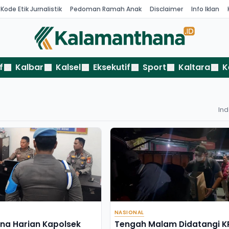
Kode Etik Jurnalistik
Pedoman Ramah Anak
Disclaimer
Info Iklan
f
Kalbar
Kalsel
Eksekutif
Sport
Kaltara
K
In
NASIONAL
na Harian Kapolsek
Tengah Malam Didatangi K