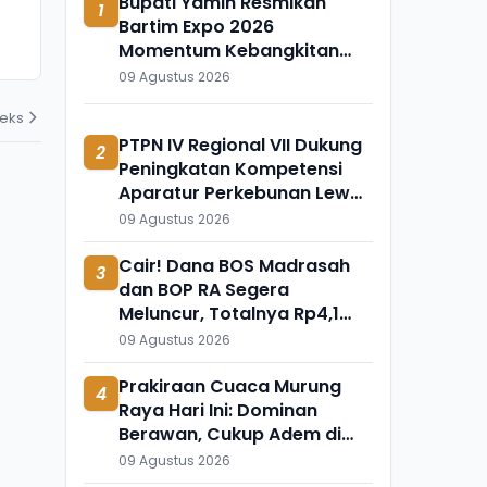
Bupati Yamin Resmikan
1
Mulyono Mantan Bos Kantor
Ngaji Cabuli
Bartim Expo 2026
Pajak Banjarmasin
Polres Suka
Momentum Kebangkitan
05 Agustus 2026
03 Agustus 202
Ekonomi Daerah
09 Agustus 2026
deks
PTPN IV Regional VII Dukung
2
Peningkatan Kompetensi
Aparatur Perkebunan Lewat
Pelatihan di Way Kanan
09 Agustus 2026
Cair! Dana BOS Madrasah
3
dan BOP RA Segera
Meluncur, Totalnya Rp4,1
Triliun
09 Agustus 2026
Prakiraan Cuaca Murung
4
Raya Hari Ini: Dominan
Berawan, Cukup Adem di
Seribu Riam dan Uut Murung
09 Agustus 2026