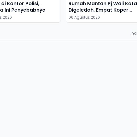
di Kantor Polisi,
Rumah Mantan Pj Wali Kota
a Ini Penyebabnya
Digeledah, Empat Koper
Dibawa
s 2026
06 Agustus 2026
In