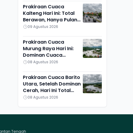
Prakiraan Cuaca
Kalteng Hari Ini: Total
Berawan, Hanya Pulang
Pisau yang Berbeda
09 Agustus 2026
Prakiraan Cuaca
Murung Raya Hari Ini:
Dominan Cuaca
Berawan, Suhu Udara
08 Agustus 2026
Ikut Turun
Prakiraan Cuaca Barito
Utara, Setelah Dominan
Cerah, Hari Ini Total
Berawan, Suhu Udara
08 Agustus 2026
Pun Turun
mantan Tengah