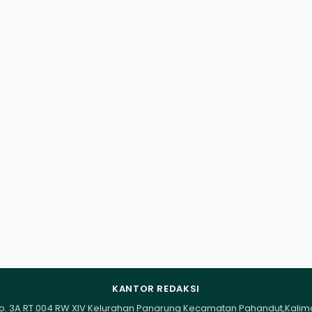
KANTOR REDAKSI
I No. 3A RT 004 RW XIV Kelurahan Panarung Kecamatan Pahandut,Kali