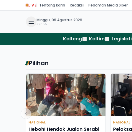
LIVE
Tentang Kami
Redaksi
Pedoman Media Siber
Minggu, 09 Agustus 2026
09:56
Kalteng
Kaltim
Legislati
Pilihan
NASIONAL
NASIONAL
Heboh! Hendak Jualan Serabi
Pelaksa