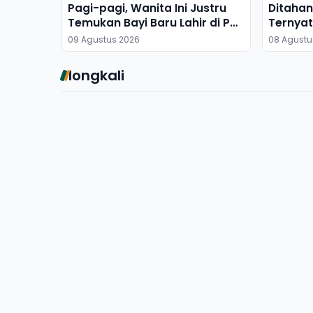
Pagi-pagi, Wanita Ini Justru
Ditahan 
Temukan Bayi Baru Lahir di Pos
Ternyat
Kamling
09 Agustus 2026
08 Agustu
longkali