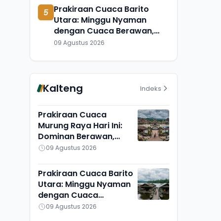
Prakiraan Cuaca Barito
5
Utara: Minggu Nyaman
dengan Cuaca Berawan,
Montallat Paling Panas
09 Agustus 2026
Kalteng
Indeks
Prakiraan Cuaca
Murung Raya Hari Ini:
Dominan Berawan,
Cukup Adem di Seribu
09 Agustus 2026
Riam dan Uut Murung
Prakiraan Cuaca Barito
Utara: Minggu Nyaman
dengan Cuaca
Berawan, Montallat
09 Agustus 2026
Paling Panas