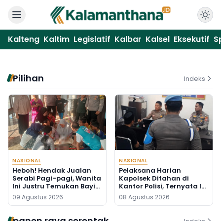
Kalteng
Kaltim
Legislatif
Kalbar
Kalsel
Eksekutif
S
Pilihan
Indeks
NASIONAL
NASIONAL
Heboh! Hendak Jualan
Pelaksana Harian
Serabi Pagi-pagi, Wanita
Kapolsek Ditahan di
Ini Justru Temukan Bayi
Kantor Polisi, Ternyata Ini
Baru Lahir di Pos Kamling
Penyebabnya
09 Agustus 2026
08 Agustus 2026
panen raya serentak