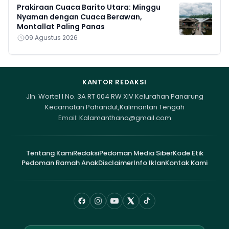
Prakiraan Cuaca Barito Utara: Minggu
Nyaman dengan Cuaca Berawan,
Montallat Paling Panas
09 Agustus 2026
KANTOR REDAKSI
Jln. Wortel I No. 3A RT 004 RW XIV Kelurahan Panarung
Kecamatan Pahandut,Kalimantan Tengah
Email:
Kalamanthana@gmail.com
Tentang Kami
Redaksi
Pedoman Media Siber
Kode Etik
Pedoman Ramah Anak
Disclaimer
Info Iklan
Kontak Kami