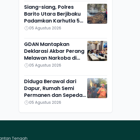
Siang-siang, Polres
Barito Utara Berjibaku
Padamkan Karhutla 5
Hektare di Bintang
05 Agustus 2026
Ninggi I
GDAN Mantapkan
Deklarasi Akbar Perang
Melawan Narkoba di
Kalteng
05 Agustus 2026
Diduga Berawal dari
Dapur, Rumah Semi
Permanen dan Sepeda
Motor di Ketapang
05 Agustus 2026
Ludes Terbakar
mantan Tengah