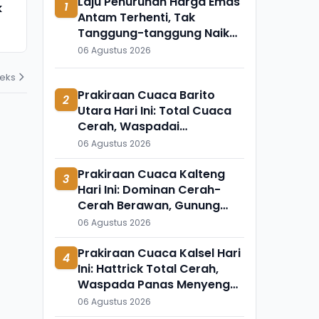
Laju Penurunan Harga Emas
1
k
Meninggal Mendadak, Ada
Ini Temuka
Antam Terhenti, Tak
Apa?
Mengapung 
Tanggung-tanggung Naik
31 Juli 2026
31 Juli 2026
Rp50 Ribu Per Gram
06 Agustus 2026
deks
Prakiraan Cuaca Barito
2
Utara Hari Ini: Total Cuaca
Cerah, Waspadai
Munculnya Titik Api
06 Agustus 2026
Prakiraan Cuaca Kalteng
3
Hari Ini: Dominan Cerah-
Cerah Berawan, Gunung
Mas Lain Sendiri
06 Agustus 2026
Prakiraan Cuaca Kalsel Hari
4
Ini: Hattrick Total Cerah,
Waspada Panas Menyengat
di Banjarmasin Banjarbaru
06 Agustus 2026