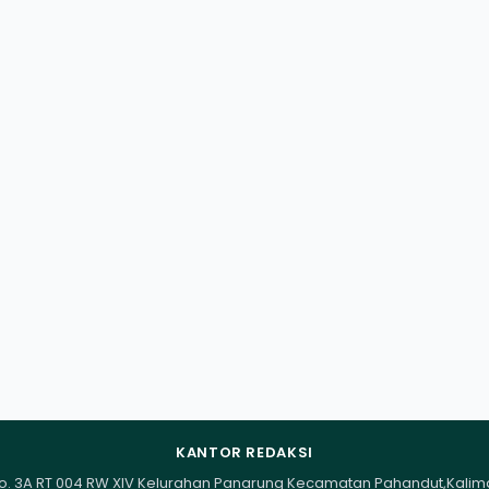
KANTOR REDAKSI
I No. 3A RT 004 RW XIV Kelurahan Panarung Kecamatan Pahandut,Kali