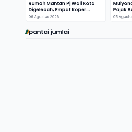
Rumah Mantan Pj Wali Kota
Mulyon
Digeledah, Empat Koper
Pajak B
Dibawa
06 Agustus 2026
05 Agustu
pantai jumlai