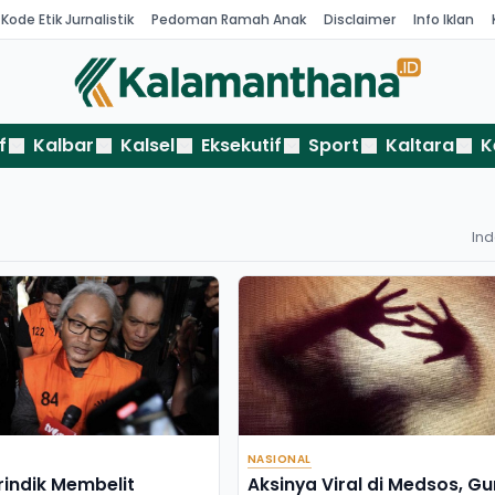
Kode Etik Jurnalistik
Pedoman Ramah Anak
Disclaimer
Info Iklan
f
Kalbar
Kalsel
Eksekutif
Sport
Kaltara
K
In
NASIONAL
rindik Membelit
Aksinya Viral di Medsos, Gu