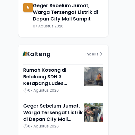
Geger Sebelum Jumat,
5
Warga Tersengat Listrik di
Depan City Mall Sampit
07 Agustus 2026
Kalteng
Indeks
Rumah Kosong di
Belakang SDN 3
Ketapang Ludes
Terbakar, Penyebab
07 Agustus 2026
Masih Diselidiki
Geger Sebelum Jumat,
Warga Tersengat Listrik
di Depan City Mall
Sampit
07 Agustus 2026