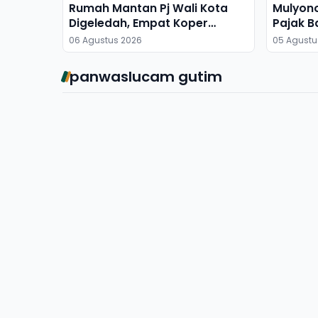
Rumah Mantan Pj Wali Kota
Mulyon
Digeledah, Empat Koper
Pajak B
Dibawa
06 Agustus 2026
05 Agustu
panwaslucam gutim