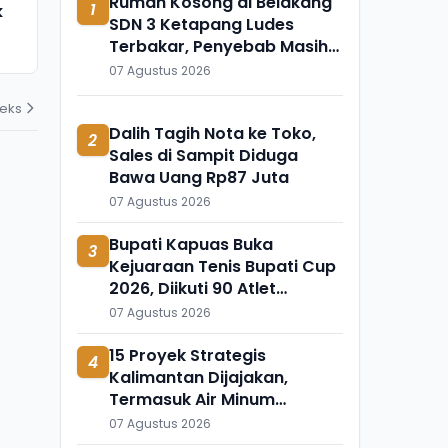
Rumah Kosong di Belakang
1
k
Meninggal Mendadak, Ada
Ini Temuka
SDN 3 Ketapang Ludes
Apa?
Mengapung 
Terbakar, Penyebab Masih
31 Juli 2026
31 Juli 2026
Diselidiki
07 Agustus 2026
deks
Dalih Tagih Nota ke Toko,
2
Sales di Sampit Diduga
Bawa Uang Rp87 Juta
07 Agustus 2026
Bupati Kapuas Buka
3
Kejuaraan Tenis Bupati Cup
2026, Diikuti 90 Atlet
Kalteng dan Kalsel
07 Agustus 2026
15 Proyek Strategis
4
Kalimantan Dijajakan,
Termasuk Air Minum
Sepaku-Semoi dan Energi
07 Agustus 2026
Sampah Palangka Raya