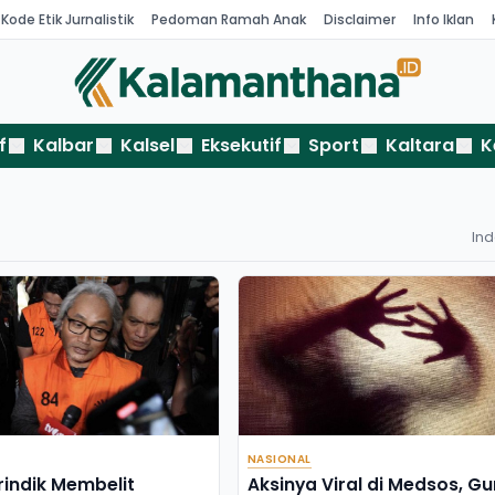
Kode Etik Jurnalistik
Pedoman Ramah Anak
Disclaimer
Info Iklan
f
Kalbar
Kalsel
Eksekutif
Sport
Kaltara
K
In
NASIONAL
rindik Membelit
Aksinya Viral di Medsos, Gu