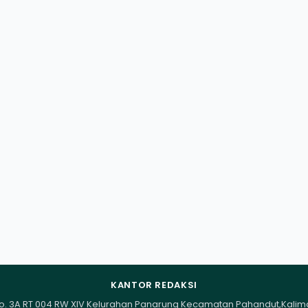
KANTOR REDAKSI
I No. 3A RT 004 RW XIV Kelurahan Panarung Kecamatan Pahandut,Kali