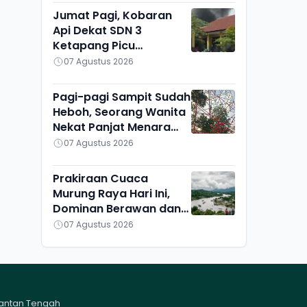
Jumat Pagi, Kobaran
Api Dekat SDN 3
Ketapang Picu
Kepanikan Siswa
07 Agustus 2026
Pagi-pagi Sampit Sudah
Heboh, Seorang Wanita
Nekat Panjat Menara
TVRI, Mau Apa?
07 Agustus 2026
Prakiraan Cuaca
Murung Raya Hari Ini,
Dominan Berawan dan
Cerah, Seribu Riam
07 Agustus 2026
Paling Adem
mantan Tengah