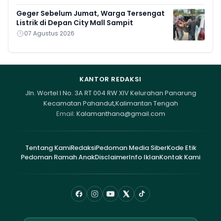
Geger Sebelum Jumat, Warga Tersengat
Listrik di Depan City Mall Sampit
07 Agustus 2026
KANTOR REDAKSI
Jln. Wortel I No. 3A RT 004 RW XIV Kelurahan Panarung
Kecamatan Pahandut,Kalimantan Tengah
Email:
Kalamanthana@gmail.com
Tentang Kami
Redaksi
Pedoman Media Siber
Kode Etik
Pedoman Ramah Anak
Disclaimer
Info Iklan
Kontak Kami