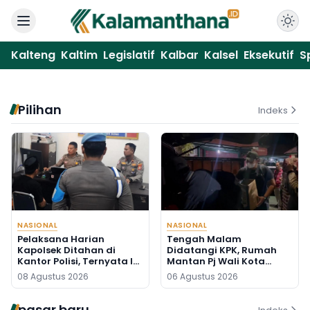
Kalteng
Kaltim
Legislatif
Kalbar
Kalsel
Eksekutif
S
Pilihan
Indeks
NASIONAL
NASIONAL
Pelaksana Harian
Tengah Malam
Kapolsek Ditahan di
Didatangi KPK, Rumah
Kantor Polisi, Ternyata Ini
Mantan Pj Wali Kota
Penyebabnya
Digeledah, Empat Koper
08 Agustus 2026
06 Agustus 2026
Dibawa
pasar baru