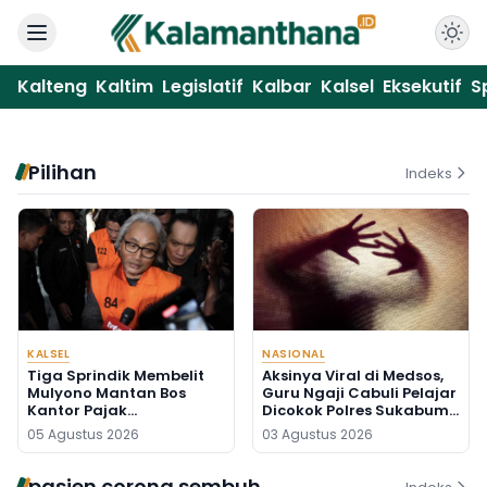
Kalteng
Kaltim
Legislatif
Kalbar
Kalsel
Eksekutif
S
Pilihan
Indeks
KALSEL
NASIONAL
Tiga Sprindik Membelit
Aksinya Viral di Medsos,
Mulyono Mantan Bos
Guru Ngaji Cabuli Pelajar
Kantor Pajak
Dicokok Polres Sukabumi
Banjarmasin
di Banten
05 Agustus 2026
03 Agustus 2026
pasien corona sembuh