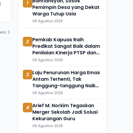
Bahriansyah, Sosok
1
k
Meninggal Mendadak, Ada
Ini Temuka
Pemimpin Desa yang Dekat
Apa?
Mengapung 
Warga Tutup Usia
31 Juli 2026
31 Juli 2026
06 Agustus 2026
deks
Pemkab Kapuas Raih
2
Predikat Sangat Baik dalam
Penilaian Kinerja PTSP dan
Percepatan Berusaha 2026
06 Agustus 2026
Laju Penurunan Harga Emas
3
Antam Terhenti, Tak
Tanggung-tanggung Naik
Rp50 Ribu Per Gram
06 Agustus 2026
Arief M. Norkim Tegaskan
4
Merger Sekolah Jadi Solusi
Kekurangan Guru
06 Agustus 2026