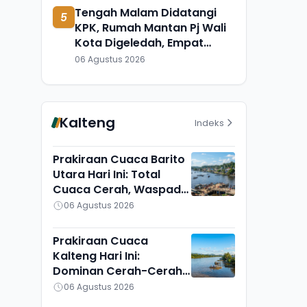
Tengah Malam Didatangi
5
KPK, Rumah Mantan Pj Wali
Kota Digeledah, Empat
Koper Dibawa
06 Agustus 2026
Kalteng
Indeks
Prakiraan Cuaca Barito
Utara Hari Ini: Total
Cuaca Cerah, Waspadai
Munculnya Titik Api
06 Agustus 2026
Prakiraan Cuaca
Kalteng Hari Ini:
Dominan Cerah-Cerah
Berawan, Gunung Mas
06 Agustus 2026
Lain Sendiri