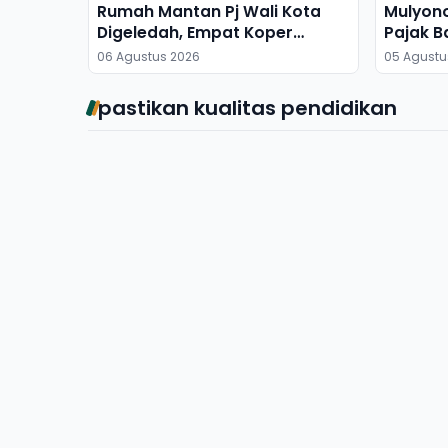
Rumah Mantan Pj Wali Kota
Mulyon
Digeledah, Empat Koper
Pajak B
Dibawa
06 Agustus 2026
05 Agustu
pastikan kualitas pendidikan