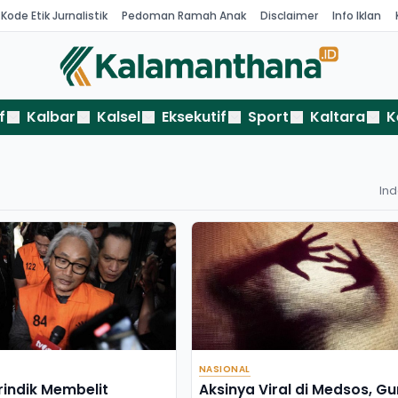
Kode Etik Jurnalistik
Pedoman Ramah Anak
Disclaimer
Info Iklan
f
Kalbar
Kalsel
Eksekutif
Sport
Kaltara
K
In
NASIONAL
rindik Membelit
Aksinya Viral di Medsos, Gu