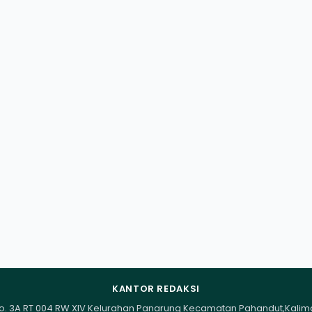
KANTOR REDAKSI
I No. 3A RT 004 RW XIV Kelurahan Panarung Kecamatan Pahandut,Kali