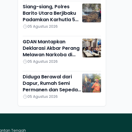
Siang-siang, Polres
Barito Utara Berjibaku
Padamkan Karhutla 5
Hektare di Bintang
05 Agustus 2026
Ninggi I
GDAN Mantapkan
Deklarasi Akbar Perang
Melawan Narkoba di
Kalteng
05 Agustus 2026
Diduga Berawal dari
Dapur, Rumah Semi
Permanen dan Sepeda
Motor di Ketapang
05 Agustus 2026
Ludes Terbakar
mantan Tengah