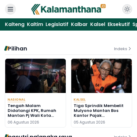
Kalteng
Kaltim
Legislatif
Kalbar
Kalsel
Eksekutif
S
Pilihan
Indeks
NASIONAL
KALSEL
Tengah Malam
Tiga Sprindik Membelit
Didatangi KPK, Rumah
Mulyono Mantan Bos
Mantan Pj Wali Kota
Kantor Pajak
Digeledah, Empat Koper
Banjarmasin
06 Agustus 2026
05 Agustus 2026
Dibawa
pasutri palangka raya