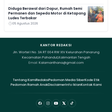
Diduga Berawal dari Dapur, Rumah Semi
Permanen dan Sepeda Motor di Ketapang
Ludes Terbakar
05 Agustus 2026
KANTOR REDAKSI
Jln. Wortel I No. 3A RT 004 RW XIV Kelurahan Panarung
Kecamatan Pahandut,Kalimantan Tengah
Email:
Kalamanthana@gmail.com
Tentang Kami
Redaksi
Pedoman Media Siber
Kode Etik
Pedoman Ramah Anak
Disclaimer
Info Iklan
Kontak Kami