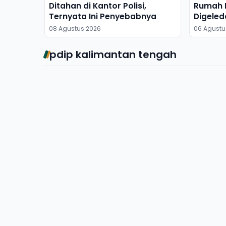
Ditahan di Kantor Polisi,
Rumah M
Ternyata Ini Penyebabnya
Digeled
Dibawa
08 Agustus 2026
06 Agustu
pdip kalimantan tengah