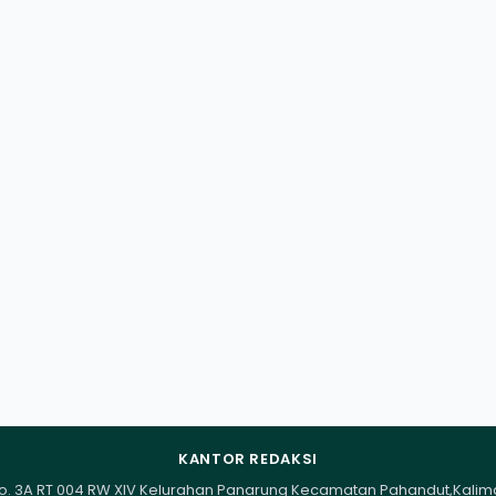
KANTOR REDAKSI
I No. 3A RT 004 RW XIV Kelurahan Panarung Kecamatan Pahandut,Kali