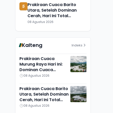
Prakiraan Cuaca Barito
5
Utara, Setelah Dominan
Cerah, Hari Ini Total
Berawan, Suhu Udara Pun
08 Agustus 2026
Turun
Kalteng
Indeks
Prakiraan Cuaca
Murung Raya Hari Ini:
Dominan Cuaca
Berawan, Suhu Udara
08 Agustus 2026
Ikut Turun
Prakiraan Cuaca Barito
Utara, Setelah Dominan
Cerah, Hari Ini Total
Berawan, Suhu Udara
08 Agustus 2026
Pun Turun