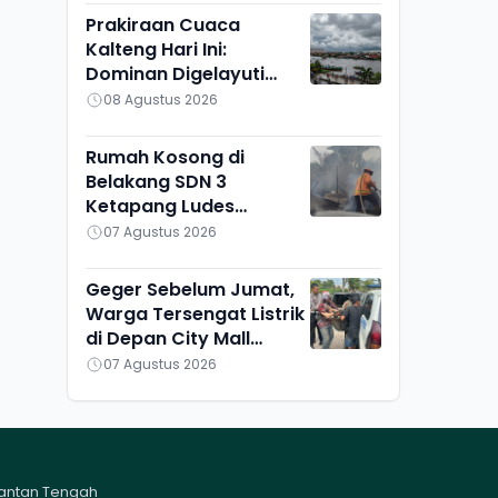
Prakiraan Cuaca
Kalteng Hari Ini:
Dominan Digelayuti
Awan, Hanya Pulang
08 Agustus 2026
Pisau yang Berbeda
Rumah Kosong di
Belakang SDN 3
Ketapang Ludes
Terbakar, Penyebab
07 Agustus 2026
Masih Diselidiki
Geger Sebelum Jumat,
Warga Tersengat Listrik
di Depan City Mall
Sampit
07 Agustus 2026
mantan Tengah