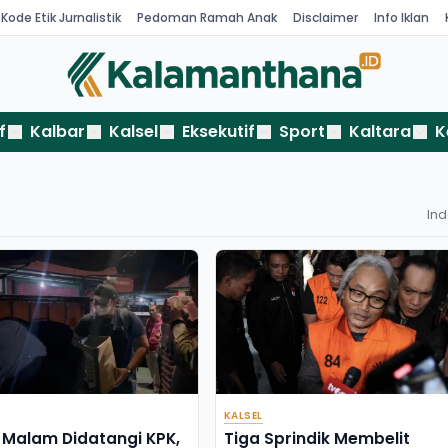
Kode Etik Jurnalistik
Pedoman Ramah Anak
Disclaimer
Info Iklan
f
Kalbar
Kalsel
Eksekutif
Sport
Kaltara
K
In
KALSEL
Malam Didatangi KPK,
Tiga Sprindik Membelit