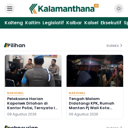
Kalteng
Kaltim
Legislatif
Kalbar
Kalsel
Eksekutif
S
Pilihan
Indeks
NASIONAL
NASIONAL
Pelaksana Harian
Tengah Malam
Kapolsek Ditahan di
Didatangi KPK, Rumah
Kantor Polisi, Ternyata Ini
Mantan Pj Wali Kota
Penyebabnya
Digeledah, Empat Koper
08 Agustus 2026
06 Agustus 2026
Dibawa
pebncurian