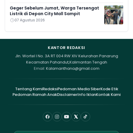
Geger Sebelum Jumat, Warga Tersengat
Listrik di Depan City Mall Sampit
07 Agustus 2026
KANTOR REDAKSI
Jln. Wortel I No. 3A RT 004 RW XIV Kelurahan Panarung
Kecamatan Pahandut,Kalimantan Tengah
Email:
Kalamanthana@gmail.com
Tentang Kami
Redaksi
Pedoman Media Siber
Kode Etik
Pedoman Ramah Anak
Disclaimer
Info Iklan
Kontak Kami