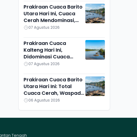
Prakiraan Cuaca Barito
Utara Hari Ini, Cuaca
Cerah Mendominasi,
Lahei Berbeda Sendiri
07 Agustus 2026
Prakiraan Cuaca
Kalteng Hari Ini,
Didominasi Cuaca
Cerah, Kotawaringin
07 Agustus 2026
Barat dan Sekitarnya
Berawan
Prakiraan Cuaca Barito
Utara Hari Ini: Total
Cuaca Cerah, Waspadai
Munculnya Titik Api
06 Agustus 2026
mantan Tengah