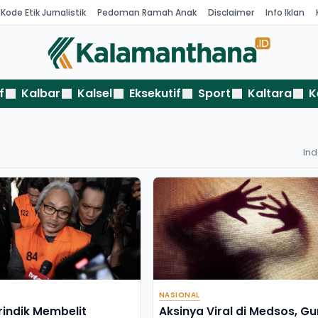
Kode Etik Jurnalistik
Pedoman Ramah Anak
Disclaimer
Info Iklan
f
Kalbar
Kalsel
Eksekutif
Sport
Kaltara
K
In
NASIONAL
rindik Membelit
Aksinya Viral di Medsos, Gu