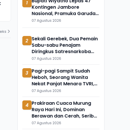
Bupati Wiyatno Lepas 47
1
k
Meninggal Mendadak, Ada
Ini Temuka
Kontingen Jambore
Apa?
Mengapung 
Nasional, Pramuka Garuda
31 Juli 2026
31 Juli 2026
Turut Dilantik
07 Agustus 2026
deks
Sekali Gerebek, Dua Pemain
2
Sabu-sabu Penajam
Diringkus Satresnarkoba
Polres PPU
07 Agustus 2026
Pagi-pagi Sampit Sudah
3
Heboh, Seorang Wanita
Nekat Panjat Menara TVRI,
Mau Apa?
07 Agustus 2026
Prakiraan Cuaca Murung
4
Raya Hari Ini, Dominan
Berawan dan Cerah, Seribu
Riam Paling Adem
07 Agustus 2026