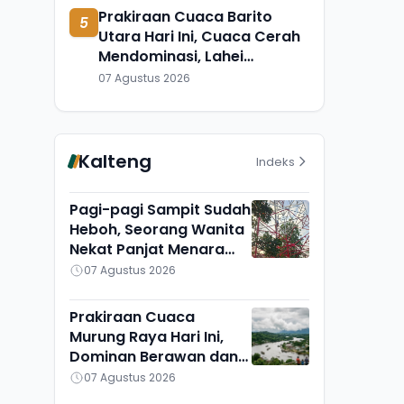
Prakiraan Cuaca Barito
5
Utara Hari Ini, Cuaca Cerah
Mendominasi, Lahei
Berbeda Sendiri
07 Agustus 2026
Kalteng
Indeks
Pagi-pagi Sampit Sudah
Heboh, Seorang Wanita
Nekat Panjat Menara
TVRI, Mau Apa?
07 Agustus 2026
Prakiraan Cuaca
Murung Raya Hari Ini,
Dominan Berawan dan
Cerah, Seribu Riam
07 Agustus 2026
Paling Adem