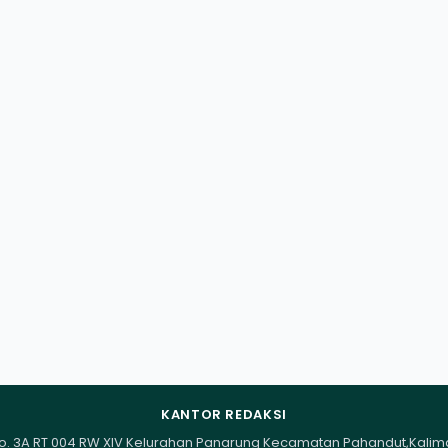
KANTOR REDAKSI
I No. 3A RT 004 RW XIV Kelurahan Panarung Kecamatan Pahandut,Kali