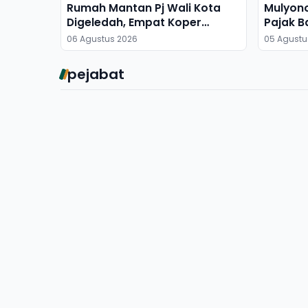
Rumah Mantan Pj Wali Kota
Mulyon
Digeledah, Empat Koper
Pajak B
Dibawa
06 Agustus 2026
05 Agustu
pejabat