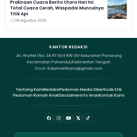
Prakiraan Cuaca Barito Utara Hari Ini:
Total Cuaca Cerah, Waspadai Munculnya
Titik Api
06 Agustus 2026
KANTOR REDAKSI
Jln. Wortel I No. 3A RT 004 RW XIV Kelurahan Panarung
Kecamatan Pahandut,Kalimantan Tengah
Email:
Kalamanthana@gmail.com
Tentang Kami
Redaksi
Pedoman Media Siber
Kode Etik
Pedoman Ramah Anak
Disclaimer
Info Iklan
Kontak Kami