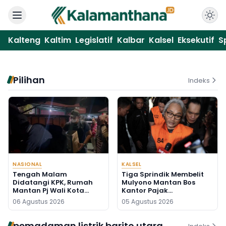
Kalteng
Kaltim
Legislatif
Kalbar
Kalsel
Eksekutif
S
Pilihan
Indeks
NASIONAL
KALSEL
Tengah Malam
Tiga Sprindik Membelit
Didatangi KPK, Rumah
Mulyono Mantan Bos
Mantan Pj Wali Kota
Kantor Pajak
Digeledah, Empat Koper
Banjarmasin
06 Agustus 2026
05 Agustus 2026
Dibawa
pemadaman listrik barito utara