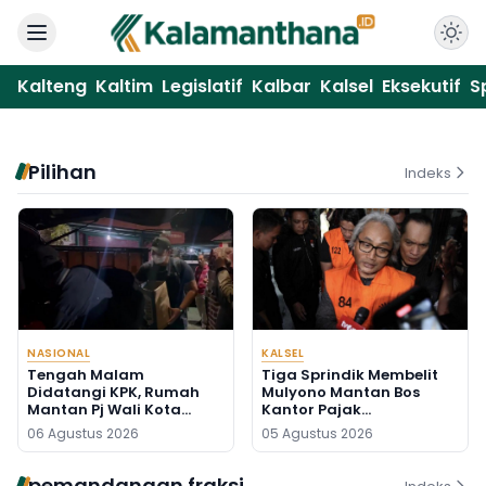
Kalteng
Kaltim
Legislatif
Kalbar
Kalsel
Eksekutif
S
Pilihan
Indeks
NASIONAL
KALSEL
Tengah Malam
Tiga Sprindik Membelit
Didatangi KPK, Rumah
Mulyono Mantan Bos
Mantan Pj Wali Kota
Kantor Pajak
Digeledah, Empat Koper
Banjarmasin
06 Agustus 2026
05 Agustus 2026
Dibawa
pemandangan fraksi