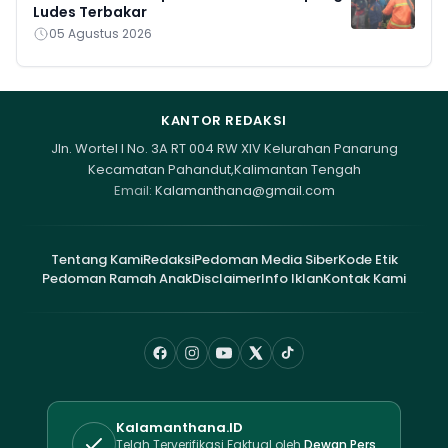
Ludes Terbakar
05 Agustus 2026
KANTOR REDAKSI
Jln. Wortel I No. 3A RT 004 RW XIV Kelurahan Panarung
Kecamatan Pahandut,Kalimantan Tengah
Email:
Kalamanthana@gmail.com
Tentang Kami
Redaksi
Pedoman Media Siber
Kode Etik
Pedoman Ramah Anak
Disclaimer
Info Iklan
Kontak Kami
Kalamanthana.ID
Telah Terverifikasi Faktual oleh
Dewan Pers