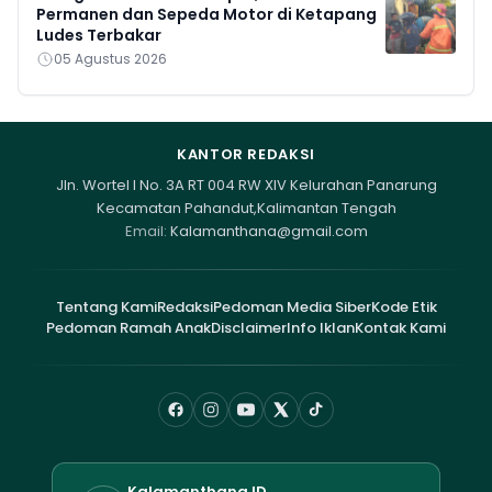
Permanen dan Sepeda Motor di Ketapang
Ludes Terbakar
05 Agustus 2026
KANTOR REDAKSI
Jln. Wortel I No. 3A RT 004 RW XIV Kelurahan Panarung
Kecamatan Pahandut,Kalimantan Tengah
Email:
Kalamanthana@gmail.com
Tentang Kami
Redaksi
Pedoman Media Siber
Kode Etik
Pedoman Ramah Anak
Disclaimer
Info Iklan
Kontak Kami
Kalamanthana.ID