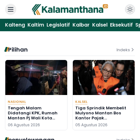
Kalteng
Kaltim
Legislatif
Kalbar
Kalsel
Eksekutif
S
Pilihan
Indeks
NASIONAL
KALSEL
Tengah Malam
Tiga Sprindik Membelit
Didatangi KPK, Rumah
Mulyono Mantan Bos
Mantan Pj Wali Kota
Kantor Pajak
Digeledah, Empat Koper
Banjarmasin
06 Agustus 2026
05 Agustus 2026
Dibawa
penyelewengan