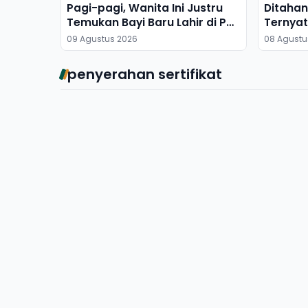
Pagi-pagi, Wanita Ini Justru
Ditahan 
Temukan Bayi Baru Lahir di Pos
Ternyat
Kamling
09 Agustus 2026
08 Agustu
penyerahan sertifikat