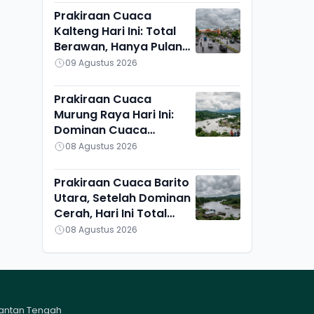
Prakiraan Cuaca
Kalteng Hari Ini: Total
Berawan, Hanya Pulang
Pisau yang Berbeda
09 Agustus 2026
Prakiraan Cuaca
Murung Raya Hari Ini:
Dominan Cuaca
Berawan, Suhu Udara
08 Agustus 2026
Ikut Turun
Prakiraan Cuaca Barito
Utara, Setelah Dominan
Cerah, Hari Ini Total
Berawan, Suhu Udara
08 Agustus 2026
Pun Turun
mantan Tengah