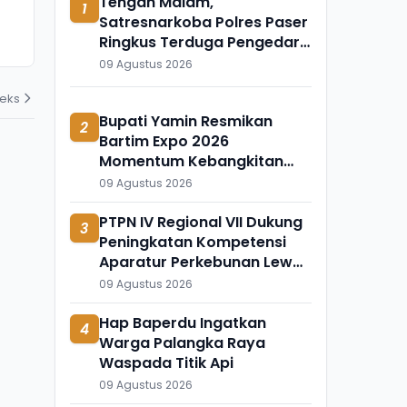
Tengah Malam,
1
Mulyono Mantan Bos Kantor
Ngaji Cabuli
Satresnarkoba Polres Paser
Pajak Banjarmasin
Polres Suka
Ringkus Terduga Pengedar
05 Agustus 2026
03 Agustus 202
Sabu-sabu Tanah Grogot
09 Agustus 2026
deks
Bupati Yamin Resmikan
2
Bartim Expo 2026
Momentum Kebangkitan
Ekonomi Daerah
09 Agustus 2026
PTPN IV Regional VII Dukung
3
Peningkatan Kompetensi
Aparatur Perkebunan Lewat
Pelatihan di Way Kanan
09 Agustus 2026
Hap Baperdu Ingatkan
4
Warga Palangka Raya
Waspada Titik Api
09 Agustus 2026