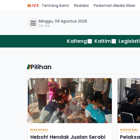
LIVE
Tentang Kami
Redaksi
Pedoman Media Siber
Minggu, 09 Agustus 2026
10:56
Kalteng
Kaltim
Legislati
Pilihan
NASIONAL
NASIONAL
Heboh! Hendak Jualan Serabi
Pelaksa