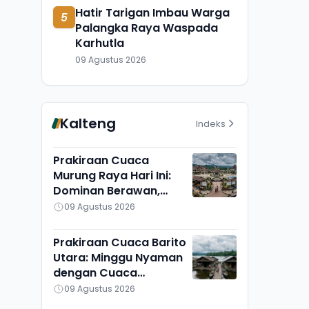
Hatir Tarigan Imbau Warga
5
Palangka Raya Waspada
Karhutla
09 Agustus 2026
Kalteng
Indeks
Prakiraan Cuaca
Murung Raya Hari Ini:
Dominan Berawan,
Cukup Adem di Seribu
09 Agustus 2026
Riam dan Uut Murung
Prakiraan Cuaca Barito
Utara: Minggu Nyaman
dengan Cuaca
Berawan, Montallat
09 Agustus 2026
Paling Panas