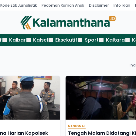
Kode Etik Jurnalistik
Pedoman Ramah Anak
Disclaimer
Info Iklan
f
Kalbar
Kalsel
Eksekutif
Sport
Kaltara
K
In
NASIONAL
na Harian Kapolsek
Tengah Malam Didatangi K