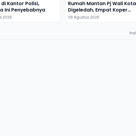
di Kantor Polisi,
Rumah Mantan Pj Wali Kota
a Ini Penyebabnya
Digeledah, Empat Koper
Dibawa
s 2026
06 Agustus 2026
In