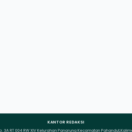
KANTOR REDAKSI
I No. 3A RT 004 RW XIV Kelurahan Panarung Kecamatan Pahandut,Kali