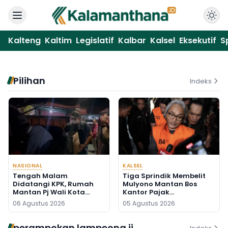
Kalteng
Kaltim
Legislatif
Kalbar
Kalsel
Eksekutif
S
Pilihan
Indeks
NASIONAL
KALSEL
Tengah Malam
Tiga Sprindik Membelit
Didatangi KPK, Rumah
Mulyono Mantan Bos
Mantan Pj Wali Kota
Kantor Pajak
Digeledah, Empat Koper
Banjarmasin
06 Agustus 2026
05 Agustus 2026
Dibawa
perampokan lampeong ii