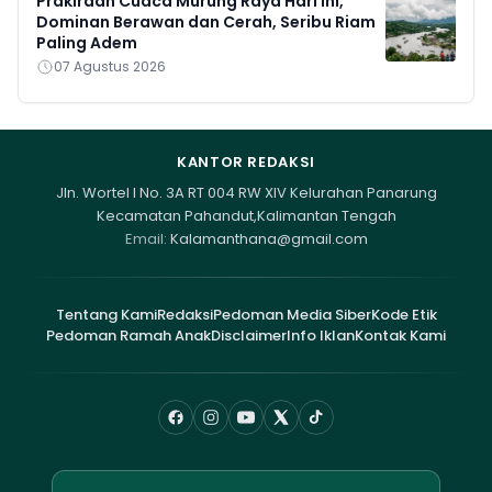
Prakiraan Cuaca Murung Raya Hari Ini,
Dominan Berawan dan Cerah, Seribu Riam
Paling Adem
07 Agustus 2026
KANTOR REDAKSI
Jln. Wortel I No. 3A RT 004 RW XIV Kelurahan Panarung
Kecamatan Pahandut,Kalimantan Tengah
Email:
Kalamanthana@gmail.com
Tentang Kami
Redaksi
Pedoman Media Siber
Kode Etik
Pedoman Ramah Anak
Disclaimer
Info Iklan
Kontak Kami