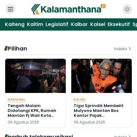
Kalteng
Kaltim
Legislatif
Kalbar
Kalsel
Eksekutif
S
Pilihan
Indeks
NASIONAL
KALSEL
Tengah Malam
Tiga Sprindik Membelit
Didatangi KPK, Rumah
Mulyono Mantan Bos
Mantan Pj Wali Kota
Kantor Pajak
Digeledah, Empat Koper
Banjarmasin
06 Agustus 2026
05 Agustus 2026
Dibawa
perbub telekomunikasi