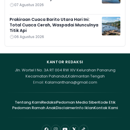
07 Agustus 2026
Prakiraan Cuaca Barito Utara Hari Ini:
Total Cuaca Cerah, Waspadai Munculnya
Titik Api
06 Agustus 2026
KANTOR REDAKSI
Jln. Wortel I No. 3A RT 004 RW XIV Kelurahan Panarung
Kecamatan Pahandut,Kalimantan Tengah
Email:
Kalamanthana@gmail.com
Tentang Kami
Redaksi
Pedoman Media Siber
Kode Etik
Pedoman Ramah Anak
Disclaimer
Info Iklan
Kontak Kami