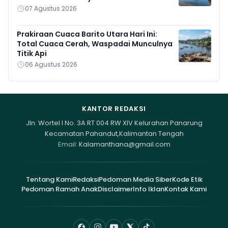
07 Agustus 2026
Prakiraan Cuaca Barito Utara Hari Ini:
Total Cuaca Cerah, Waspadai Munculnya
Titik Api
06 Agustus 2026
KANTOR REDAKSI
Jln. Wortel I No. 3A RT 004 RW XIV Kelurahan Panarung
Kecamatan Pahandut,Kalimantan Tengah
Email:
Kalamanthana@gmail.com
Tentang Kami
Redaksi
Pedoman Media Siber
Kode Etik
Pedoman Ramah Anak
Disclaimer
Info Iklan
Kontak Kami