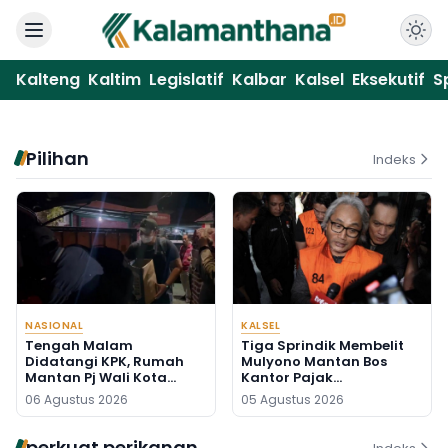
Kalteng
Kaltim
Legislatif
Kalbar
Kalsel
Eksekutif
S
Pilihan
Indeks
NASIONAL
KALSEL
Tengah Malam
Tiga Sprindik Membelit
Didatangi KPK, Rumah
Mulyono Mantan Bos
Mantan Pj Wali Kota
Kantor Pajak
Digeledah, Empat Koper
Banjarmasin
06 Agustus 2026
05 Agustus 2026
Dibawa
perkuat perikanan