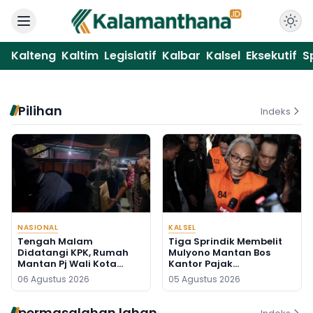
Kalteng
Kaltim
Legislatif
Kalbar
Kalsel
Eksekutif
S
Pilihan
Indeks
NASIONAL
KALSEL
Tengah Malam
Tiga Sprindik Membelit
Didatangi KPK, Rumah
Mulyono Mantan Bos
Mantan Pj Wali Kota
Kantor Pajak
Digeledah, Empat Koper
Banjarmasin
06 Agustus 2026
05 Agustus 2026
Dibawa
permasalahan lahan