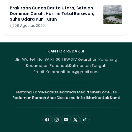
Prakiraan Cuaca Barito Utara, Setelah
Dominan Cerah, Hari Ini Total Berawan,
Suhu Udara Pun Turun
08 Agustus 2026
KANTOR REDAKSI
Jln. Wortel I No. 3A RT 004 RW XIV Kelurahan Panarung
Kecamatan Pahandut,Kalimantan Tengah
Email:
Kalamanthana@gmail.com
Tentang Kami
Redaksi
Pedoman Media Siber
Kode Etik
Pedoman Ramah Anak
Disclaimer
Info Iklan
Kontak Kami