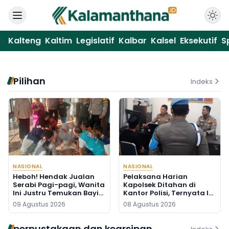
Kalteng
Kaltim
Legislatif
Kalbar
Kalsel
Eksekutif
S
Pilihan
Indeks
NASIONAL
NASIONAL
Heboh! Hendak Jualan
Pelaksana Harian
Serabi Pagi-pagi, Wanita
Kapolsek Ditahan di
Ini Justru Temukan Bayi
Kantor Polisi, Ternyata Ini
Baru Lahir di Pos Kamling
Penyebabnya
09 Agustus 2026
08 Agustus 2026
perpustakaan dan kearsipan