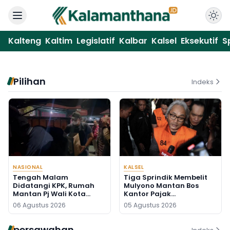
Kalteng
Kaltim
Legislatif
Kalbar
Kalsel
Eksekutif
S
Pilihan
Indeks
NASIONAL
KALSEL
Tengah Malam
Tiga Sprindik Membelit
Didatangi KPK, Rumah
Mulyono Mantan Bos
Mantan Pj Wali Kota
Kantor Pajak
Digeledah, Empat Koper
Banjarmasin
06 Agustus 2026
05 Agustus 2026
Dibawa
persawahan