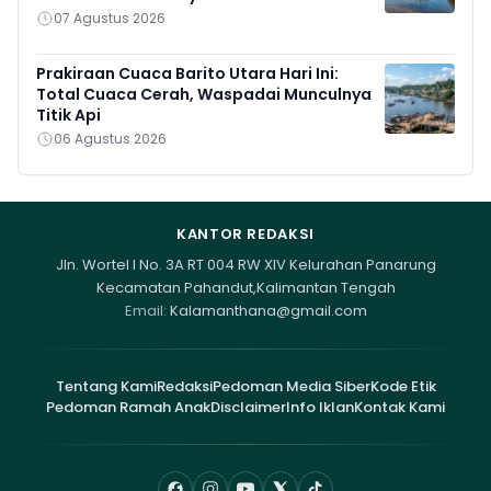
07 Agustus 2026
Prakiraan Cuaca Barito Utara Hari Ini:
Total Cuaca Cerah, Waspadai Munculnya
Titik Api
06 Agustus 2026
KANTOR REDAKSI
Jln. Wortel I No. 3A RT 004 RW XIV Kelurahan Panarung
Kecamatan Pahandut,Kalimantan Tengah
Email:
Kalamanthana@gmail.com
Tentang Kami
Redaksi
Pedoman Media Siber
Kode Etik
Pedoman Ramah Anak
Disclaimer
Info Iklan
Kontak Kami