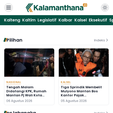
Kalteng
Kaltim
Legislatif
Kalbar
Kalsel
Eksekutif
S
Pilihan
Indeks
NASIONAL
KALSEL
Tengah Malam
Tiga Sprindik Membelit
Didatangi KPK, Rumah
Mulyono Mantan Bos
Mantan Pj Wali Kota
Kantor Pajak
Digeledah, Empat Koper
Banjarmasin
06 Agustus 2026
05 Agustus 2026
Dibawa
ps labangka