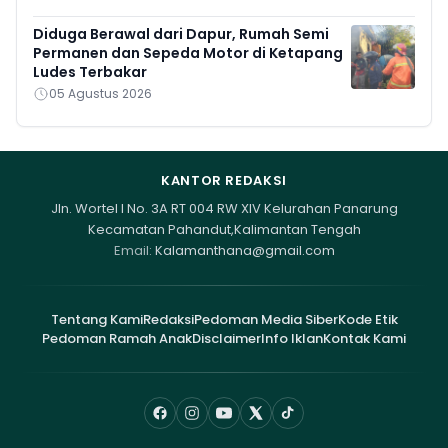
Diduga Berawal dari Dapur, Rumah Semi
Permanen dan Sepeda Motor di Ketapang
Ludes Terbakar
05 Agustus 2026
KANTOR REDAKSI
Jln. Wortel I No. 3A RT 004 RW XIV Kelurahan Panarung
Kecamatan Pahandut,Kalimantan Tengah
Email:
Kalamanthana@gmail.com
Tentang Kami
Redaksi
Pedoman Media Siber
Kode Etik
Pedoman Ramah Anak
Disclaimer
Info Iklan
Kontak Kami