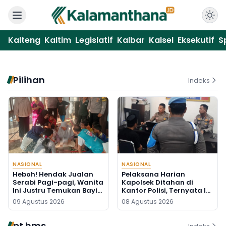
Kalteng
Kaltim
Legislatif
Kalbar
Kalsel
Eksekutif
S
Pilihan
Indeks
NASIONAL
NASIONAL
Heboh! Hendak Jualan
Pelaksana Harian
Serabi Pagi-pagi, Wanita
Kapolsek Ditahan di
Ini Justru Temukan Bayi
Kantor Polisi, Ternyata Ini
Baru Lahir di Pos Kamling
Penyebabnya
09 Agustus 2026
08 Agustus 2026
pt hms