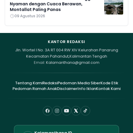
Nyaman dengan Cuaca Berawan,
Montallat Paling Panas
09 Agustus 2026
KANTOR REDAKSI
Jln. Wortel I No. 3A RT 004 RW XIV Kelurahan Panarung
Kecamatan Pahandut,Kalimantan Tengah
Email:
Kalamanthana@gmail.com
Tentang Kami
Redaksi
Pedoman Media Siber
Kode Etik
Pedoman Ramah Anak
Disclaimer
Info Iklan
Kontak Kami
Kalamanthana.ID