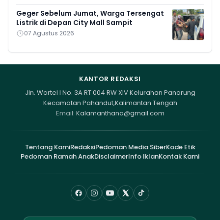
Geger Sebelum Jumat, Warga Tersengat
Listrik di Depan City Mall Sampit
07 Agustus 2026
KANTOR REDAKSI
Jln. Wortel I No. 3A RT 004 RW XIV Kelurahan Panarung
Kecamatan Pahandut,Kalimantan Tengah
Email:
Kalamanthana@gmail.com
Tentang Kami
Redaksi
Pedoman Media Siber
Kode Etik
Pedoman Ramah Anak
Disclaimer
Info Iklan
Kontak Kami