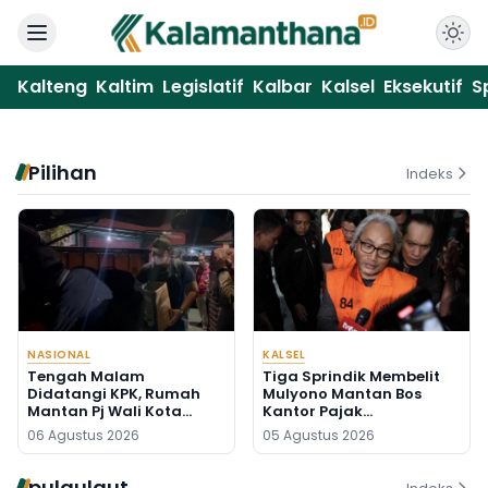
Kalteng
Kaltim
Legislatif
Kalbar
Kalsel
Eksekutif
S
Pilihan
Indeks
NASIONAL
KALSEL
Tengah Malam
Tiga Sprindik Membelit
Didatangi KPK, Rumah
Mulyono Mantan Bos
Mantan Pj Wali Kota
Kantor Pajak
Digeledah, Empat Koper
Banjarmasin
06 Agustus 2026
05 Agustus 2026
Dibawa
pulaulaut