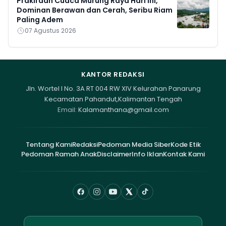
Prakiraan Cuaca Murung Raya Hari Ini,
Dominan Berawan dan Cerah, Seribu Riam
Paling Adem
07 Agustus 2026
KANTOR REDAKSI
Jln. Wortel I No. 3A RT 004 RW XIV Kelurahan Panarung
Kecamatan Pahandut,Kalimantan Tengah
Email:
Kalamanthana@gmail.com
Tentang Kami
Redaksi
Pedoman Media Siber
Kode Etik
Pedoman Ramah Anak
Disclaimer
Info Iklan
Kontak Kami