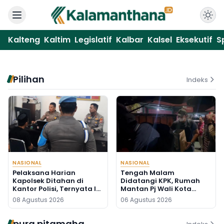
Kalteng
Kaltim
Legislatif
Kalbar
Kalsel
Eksekutif
S
Pilihan
Indeks
NASIONAL
NASIONAL
Pelaksana Harian
Tengah Malam
Kapolsek Ditahan di
Didatangi KPK, Rumah
Kantor Polisi, Ternyata Ini
Mantan Pj Wali Kota
Penyebabnya
Digeledah, Empat Koper
08 Agustus 2026
06 Agustus 2026
Dibawa
pura pitamaha