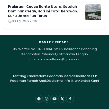
Prakiraan Cuaca Barito Utara, Setelah
Dominan Cerah, Hari Ini Total Berawan,
Suhu Udara Pun Turun
08 Agustus 2026
KANTOR REDAKSI
Jln. Wortel I No. 3A RT 004 RW XIV Kelurahan Panarung
Kecamatan Pahandut,Kalimantan Tengah
Email:
Kalamanthana@gmail.com
Tentang Kami
Redaksi
Pedoman Media Siber
Kode Etik
Pedoman Ramah Anak
Disclaimer
Info Iklan
Kontak Kami