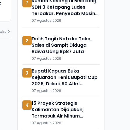
Rumah Kosong di Belakang
1
k
Meninggal Mendadak, Ada
Ini Temuka
SDN 3 Ketapang Ludes
Apa?
Mengapung 
Terbakar, Penyebab Masih
31 Juli 2026
31 Juli 2026
Diselidiki
07 Agustus 2026
deks
Dalih Tagih Nota ke Toko,
2
Sales di Sampit Diduga
Bawa Uang Rp87 Juta
07 Agustus 2026
Bupati Kapuas Buka
3
Kejuaraan Tenis Bupati Cup
2026, Diikuti 90 Atlet
Kalteng dan Kalsel
07 Agustus 2026
15 Proyek Strategis
4
Kalimantan Dijajakan,
Termasuk Air Minum
Sepaku-Semoi dan Energi
07 Agustus 2026
Sampah Palangka Raya