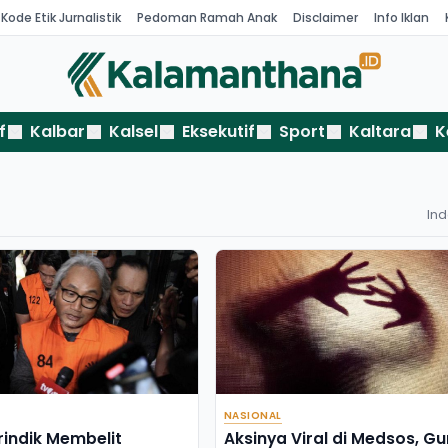
Kode Etik Jurnalistik
Pedoman Ramah Anak
Disclaimer
Info Iklan
f
Kalbar
Kalsel
Eksekutif
Sport
Kaltara
K
In
NASIONAL
rindik Membelit
Aksinya Viral di Medsos, Gu