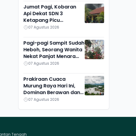
Jumat Pagi, Kobaran
Api Dekat SDN 3
Ketapang Picu
Kepanikan Siswa
07 Agustus 2026
Pagi-pagi Sampit Sudah
Heboh, Seorang Wanita
Nekat Panjat Menara
TVRI, Mau Apa?
07 Agustus 2026
Prakiraan Cuaca
Murung Raya Hari Ini,
Dominan Berawan dan
Cerah, Seribu Riam
07 Agustus 2026
Paling Adem
mantan Tengah