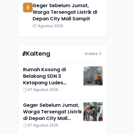
Geger Sebelum Jumat,
5
Warga Tersengat Listrik di
Depan City Mall Sampit
07 Agustus 2026
Kalteng
Indeks
Rumah Kosong di
Belakang SDN 3
Ketapang Ludes
Terbakar, Penyebab
07 Agustus 2026
Masih Diselidiki
Geger Sebelum Jumat,
Warga Tersengat Listrik
di Depan City Mall
Sampit
07 Agustus 2026