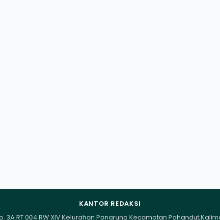
KANTOR REDAKSI
I No. 3A RT 004 RW XIV Kelurahan Panarung Kecamatan Pahandut,Kali