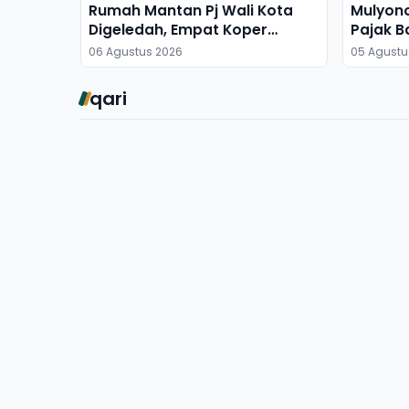
Rumah Mantan Pj Wali Kota
Mulyon
Digeledah, Empat Koper
Pajak B
Dibawa
06 Agustus 2026
05 Agustu
qari