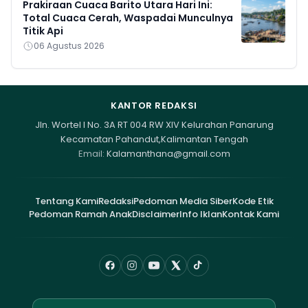
Prakiraan Cuaca Barito Utara Hari Ini:
Total Cuaca Cerah, Waspadai Munculnya
Titik Api
06 Agustus 2026
KANTOR REDAKSI
Jln. Wortel I No. 3A RT 004 RW XIV Kelurahan Panarung
Kecamatan Pahandut,Kalimantan Tengah
Email:
Kalamanthana@gmail.com
Tentang Kami
Redaksi
Pedoman Media Siber
Kode Etik
Pedoman Ramah Anak
Disclaimer
Info Iklan
Kontak Kami