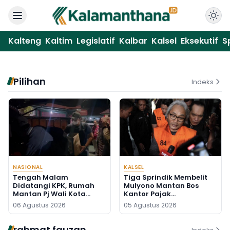
Kalteng
Kaltim
Legislatif
Kalbar
Kalsel
Eksekutif
S
Pilihan
Indeks
NASIONAL
KALSEL
Tengah Malam
Tiga Sprindik Membelit
Didatangi KPK, Rumah
Mulyono Mantan Bos
Mantan Pj Wali Kota
Kantor Pajak
Digeledah, Empat Koper
Banjarmasin
06 Agustus 2026
05 Agustus 2026
Dibawa
rahmat fauzan