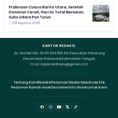
Prakiraan Cuaca Barito Utara, Setelah
Dominan Cerah, Hari Ini Total Berawan,
Suhu Udara Pun Turun
08 Agustus 2026
KANTOR REDAKSI
Jln. Wortel I No. 3A RT 004 RW XIV Kelurahan Panarung
Kecamatan Pahandut,Kalimantan Tengah
Email:
Kalamanthana@gmail.com
Tentang Kami
Redaksi
Pedoman Media Siber
Kode Etik
Pedoman Ramah Anak
Disclaimer
Info Iklan
Kontak Kami