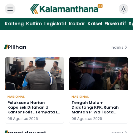
Kalteng
Kaltim
Legislatif
Kalbar
Kalsel
Eksekutif
S
Pilihan
Indeks
NASIONAL
NASIONAL
Pelaksana Harian
Tengah Malam
Kapolsek Ditahan di
Didatangi KPK, Rumah
Kantor Polisi, Ternyata Ini
Mantan Pj Wali Kota
Penyebabnya
Digeledah, Empat Koper
08 Agustus 2026
06 Agustus 2026
Dibawa
rapat darurat