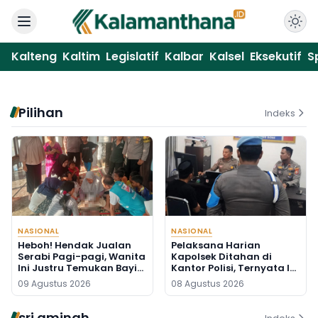
Kalteng
Kaltim
Legislatif
Kalbar
Kalsel
Eksekutif
S
Pilihan
Indeks
NASIONAL
NASIONAL
Heboh! Hendak Jualan
Pelaksana Harian
Serabi Pagi-pagi, Wanita
Kapolsek Ditahan di
Ini Justru Temukan Bayi
Kantor Polisi, Ternyata Ini
Baru Lahir di Pos Kamling
Penyebabnya
09 Agustus 2026
08 Agustus 2026
sri aminah