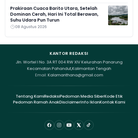
Prakiraan Cuaca Barito Utara, Setelah
Dominan Cerah, Hari Ini Total Berawan,
Suhu Udara Pun Turun
08 Agustus 2026
KANTOR REDAKSI
Jln. Wortel I No. 3A RT 004 RW XIV Kelurahan Panarung
Kecamatan Pahandut,Kalimantan Tengah
Email:
Kalamanthana@gmail.com
Tentang Kami
Redaksi
Pedoman Media Siber
Kode Etik
Pedoman Ramah Anak
Disclaimer
Info Iklan
Kontak Kami