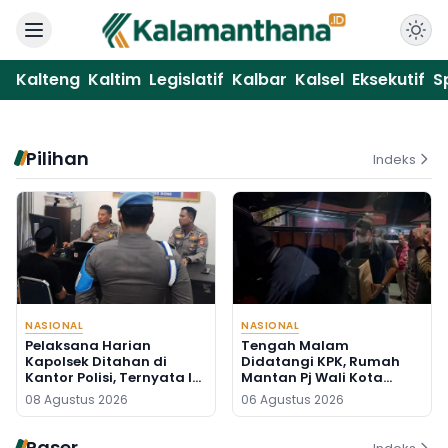
Kalteng
Kaltim
Legislatif
Kalbar
Kalsel
Eksekutif
S
Pilihan
Indeks
NASIONAL
NASIONAL
Pelaksana Harian
Tengah Malam
Kapolsek Ditahan di
Didatangi KPK, Rumah
Kantor Polisi, Ternyata Ini
Mantan Pj Wali Kota
Penyebabnya
Digeledah, Empat Koper
08 Agustus 2026
06 Agustus 2026
Dibawa
Paser