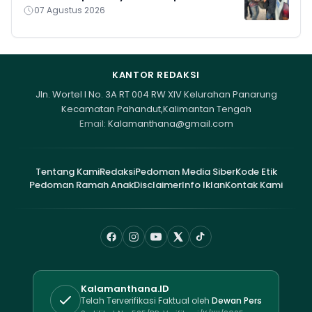
07 Agustus 2026
KANTOR REDAKSI
Jln. Wortel I No. 3A RT 004 RW XIV Kelurahan Panarung
Kecamatan Pahandut,Kalimantan Tengah
Email:
Kalamanthana@gmail.com
Tentang Kami
Redaksi
Pedoman Media Siber
Kode Etik
Pedoman Ramah Anak
Disclaimer
Info Iklan
Kontak Kami
Kalamanthana.ID
Telah Terverifikasi Faktual oleh
Dewan Pers