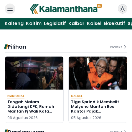
Kalteng
Kaltim
Legislatif
Kalbar
Kalsel
Eksekutif
S
Pilihan
Indeks
NASIONAL
KALSEL
Tengah Malam
Tiga Sprindik Membelit
Didatangi KPK, Rumah
Mulyono Mantan Bos
Mantan Pj Wali Kota
Kantor Pajak
Digeledah, Empat Koper
Banjarmasin
06 Agustus 2026
05 Agustus 2026
Dibawa
Dprd seruyan