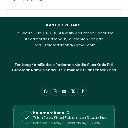
05 Agustus 2026
KANTOR REDAKSI
Jln. Wortel I No. 3A RT 004 RW XIV Kelurahan Panarung
Kecamatan Pahandut,Kalimantan Tengah
Email:
Kalamanthana@gmail.com
Tentang Kami
Redaksi
Pedoman Media Siber
Kode Etik
Pedoman Ramah Anak
Disclaimer
Info Iklan
Kontak Kami
Kalamanthana.ID
Telah Terverifikasi Faktual oleh
Dewan Pers
Sertifikat No. 525/DP-Verifikasi/K/XII/2025