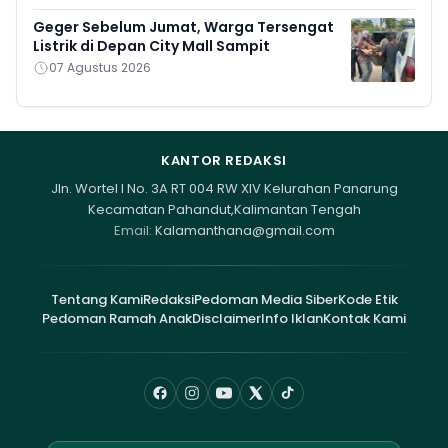
Geger Sebelum Jumat, Warga Tersengat
Listrik di Depan City Mall Sampit
07 Agustus 2026
KANTOR REDAKSI
Jln. Wortel I No. 3A RT 004 RW XIV Kelurahan Panarung
Kecamatan Pahandut,Kalimantan Tengah
Email:
Kalamanthana@gmail.com
Tentang Kami
Redaksi
Pedoman Media Siber
Kode Etik
Pedoman Ramah Anak
Disclaimer
Info Iklan
Kontak Kami