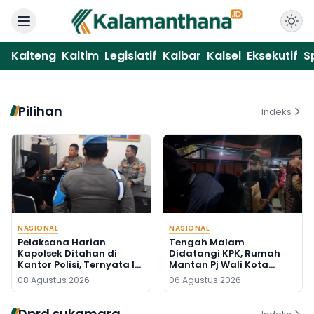
Kalteng
Kaltim
Legislatif
Kalbar
Kalsel
Eksekutif
S
Pilihan
Indeks
NASIONAL
NASIONAL
Pelaksana Harian
Tengah Malam
Kapolsek Ditahan di
Didatangi KPK, Rumah
Kantor Polisi, Ternyata Ini
Mantan Pj Wali Kota
Penyebabnya
Digeledah, Empat Koper
08 Agustus 2026
06 Agustus 2026
Dibawa
Dprd sukamara