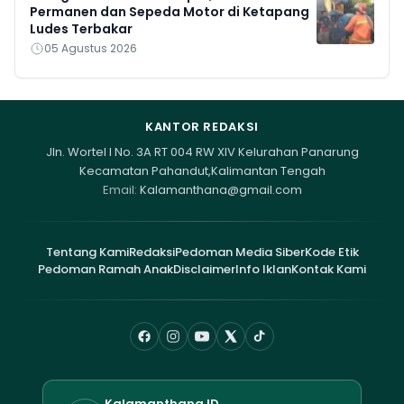
Permanen dan Sepeda Motor di Ketapang
Ludes Terbakar
05 Agustus 2026
KANTOR REDAKSI
Jln. Wortel I No. 3A RT 004 RW XIV Kelurahan Panarung
Kecamatan Pahandut,Kalimantan Tengah
Email:
Kalamanthana@gmail.com
Tentang Kami
Redaksi
Pedoman Media Siber
Kode Etik
Pedoman Ramah Anak
Disclaimer
Info Iklan
Kontak Kami
Kalamanthana.ID