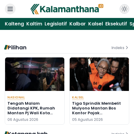
Kalteng
Kaltim
Legislatif
Kalbar
Kalsel
Eksekutif
S
Pilihan
Indeks
NASIONAL
KALSEL
Tengah Malam
Tiga Sprindik Membelit
Didatangi KPK, Rumah
Mulyono Mantan Bos
Mantan Pj Wali Kota
Kantor Pajak
Digeledah, Empat Koper
Banjarmasin
06 Agustus 2026
05 Agustus 2026
Dibawa
Ketapang kab