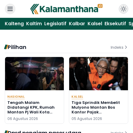
Kalteng
Kaltim
Legislatif
Kalbar
Kalsel
Eksekutif
S
Pilihan
Indeks
NASIONAL
KALSEL
Tengah Malam
Tiga Sprindik Membelit
Didatangi KPK, Rumah
Mulyono Mantan Bos
Mantan Pj Wali Kota
Kantor Pajak
Digeledah, Empat Koper
Banjarmasin
06 Agustus 2026
05 Agustus 2026
Dibawa
Dprd penajam paser utara