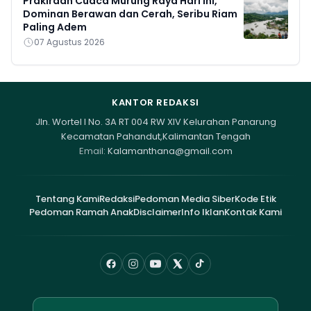
Prakiraan Cuaca Murung Raya Hari Ini,
Dominan Berawan dan Cerah, Seribu Riam
Paling Adem
07 Agustus 2026
KANTOR REDAKSI
Jln. Wortel I No. 3A RT 004 RW XIV Kelurahan Panarung
Kecamatan Pahandut,Kalimantan Tengah
Email:
Kalamanthana@gmail.com
Tentang Kami
Redaksi
Pedoman Media Siber
Kode Etik
Pedoman Ramah Anak
Disclaimer
Info Iklan
Kontak Kami