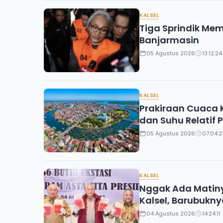
KALSEL
Tiga Sprindik Me
Banjarmasin
05 Agustus 2026
13:12:24
KALSEL
Prakiraan Cuaca K
dan Suhu Relatif 
05 Agustus 2026
07:04:2
KALSEL
Nggak Ada Matiny
Kalsel, Barubukn
04 Agustus 2026
14:24:11