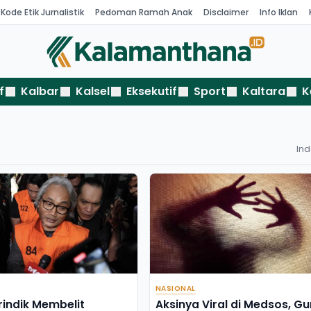
Kode Etik Jurnalistik
Pedoman Ramah Anak
Disclaimer
Info Iklan
f
Kalbar
Kalsel
Eksekutif
Sport
Kaltara
K
In
NASIONAL
rindik Membelit
Aksinya Viral di Medsos, Gu