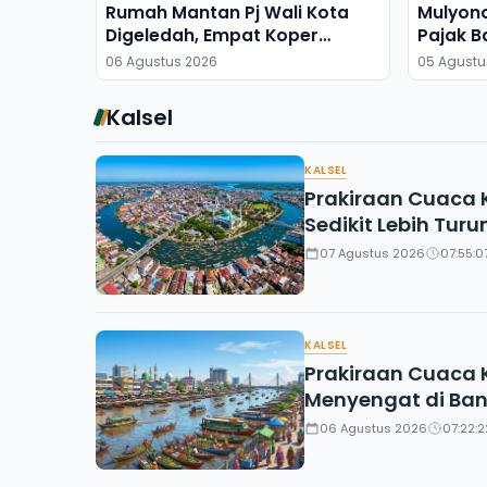
Rumah Mantan Pj Wali Kota
Mulyon
Digeledah, Empat Koper
Pajak B
Dibawa
06 Agustus 2026
05 Agustu
Kalsel
KALSEL
Prakiraan Cuaca K
Sedikit Lebih Turu
07 Agustus 2026
07:55:0
KALSEL
Prakiraan Cuaca K
Menyengat di Ban
06 Agustus 2026
07:22:2