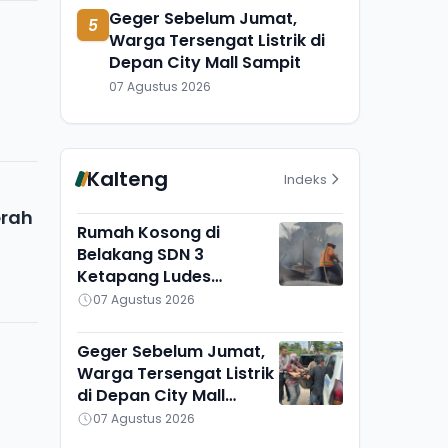
Geger Sebelum Jumat,
5
Warga Tersengat Listrik di
Depan City Mall Sampit
07 Agustus 2026
Kalteng
Indeks
erah
Rumah Kosong di
Belakang SDN 3
Ketapang Ludes
Terbakar, Penyebab
07 Agustus 2026
Masih Diselidiki
Geger Sebelum Jumat,
Warga Tersengat Listrik
di Depan City Mall
Sampit
07 Agustus 2026