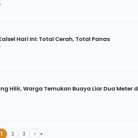
7
lsel Hari Ini: Total Cerah, Total Panas
3
g Hilir, Warga Temukan Buaya Liar Dua Meter d
1
2
3
›
»