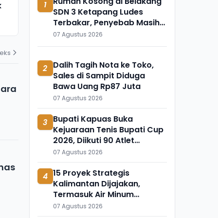
Rumah Kosong di Belakang
1
k
Meninggal Mendadak, Ada
Ini Temuka
SDN 3 Ketapang Ludes
Apa?
Mengapung 
Terbakar, Penyebab Masih
31 Juli 2026
31 Juli 2026
Diselidiki
07 Agustus 2026
deks
Dalih Tagih Nota ke Toko,
2
Sales di Sampit Diduga
Bawa Uang Rp87 Juta
dara
07 Agustus 2026
Bupati Kapuas Buka
3
Kejuaraan Tenis Bupati Cup
2026, Diikuti 90 Atlet
Kalteng dan Kalsel
07 Agustus 2026
anas
15 Proyek Strategis
4
Kalimantan Dijajakan,
Termasuk Air Minum
Sepaku-Semoi dan Energi
07 Agustus 2026
Sampah Palangka Raya