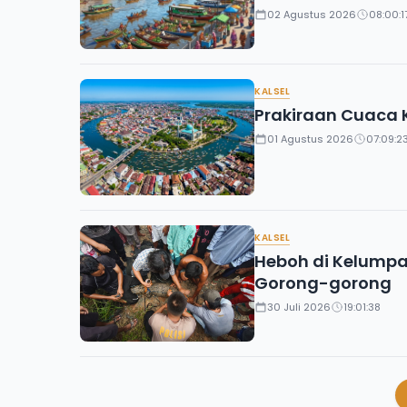
02 Agustus 2026
08:00:1
KALSEL
Prakiraan Cuaca Ka
01 Agustus 2026
07:09:2
KALSEL
Heboh di Kelumpan
Gorong-gorong
30 Juli 2026
19:01:38