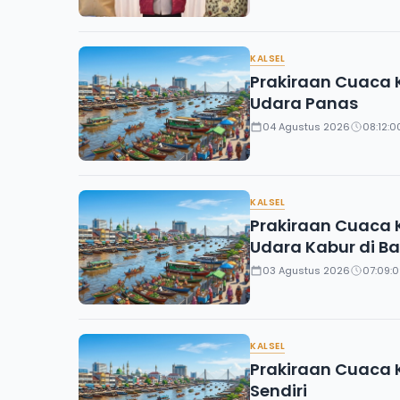
KALSEL
Prakiraan Cuaca K
Udara Panas
04 Agustus 2026
08:12:0
KALSEL
Prakiraan Cuaca K
Udara Kabur di B
03 Agustus 2026
07:09:0
KALSEL
Prakiraan Cuaca K
Sendiri