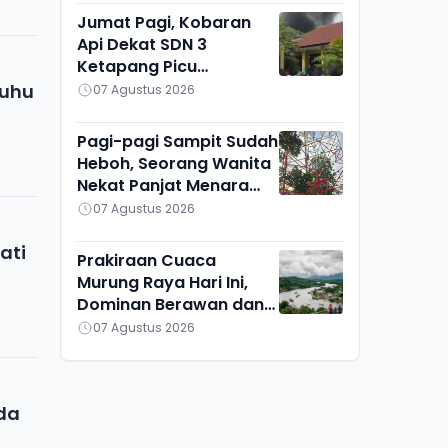
Jumat Pagi, Kobaran
Api Dekat SDN 3
Ketapang Picu
Kepanikan Siswa
Suhu
07 Agustus 2026
Pagi-pagi Sampit Sudah
Heboh, Seorang Wanita
Nekat Panjat Menara
TVRI, Mau Apa?
07 Agustus 2026
ati
Prakiraan Cuaca
Murung Raya Hari Ini,
Dominan Berawan dan
Cerah, Seribu Riam
07 Agustus 2026
Paling Adem
eda