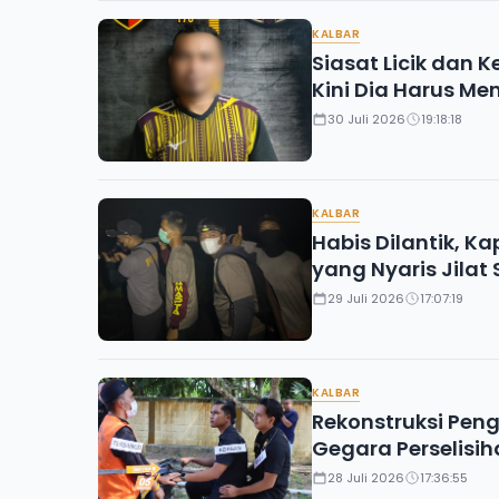
KALBAR
Siasat Licik dan 
Kini Dia Harus M
30 Juli 2026
19:18:18
KALBAR
Habis Dilantik, K
yang Nyaris Jilat
29 Juli 2026
17:07:19
KALBAR
Rekonstruksi Pe
Gegara Perselisih
28 Juli 2026
17:36:55