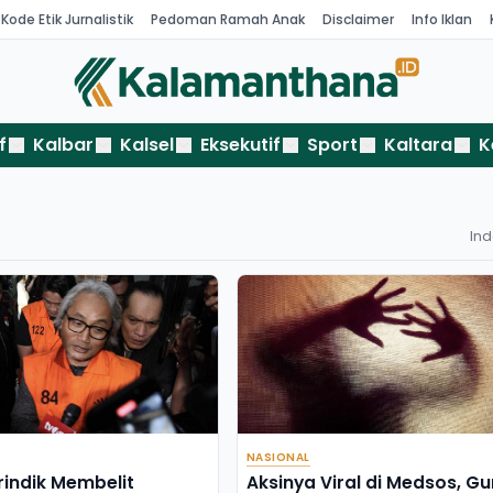
Kode Etik Jurnalistik
Pedoman Ramah Anak
Disclaimer
Info Iklan
f
Kalbar
Kalsel
Eksekutif
Sport
Kaltara
K
In
NASIONAL
rindik Membelit
Aksinya Viral di Medsos, Gu