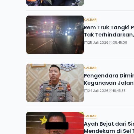
KALBAR
Rem Truk Tangki P
Tak Terhindarkan
25 Juli 2026
05:45:08
KALBAR
Pengendara Dimin
Keganasan Jalan
24 Juli 2026
18:45:35
KALBAR
Ayah Bejat dari S
Mendekam di Sel