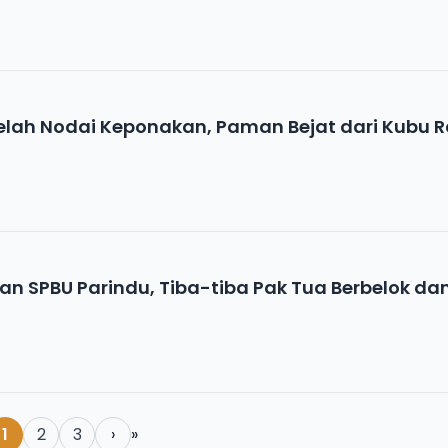
telah Nodai Keponakan, Paman Bejat dari Kubu 
an SPBU Parindu, Tiba-tiba Pak Tua Berbelok da
1
2
3
›
»