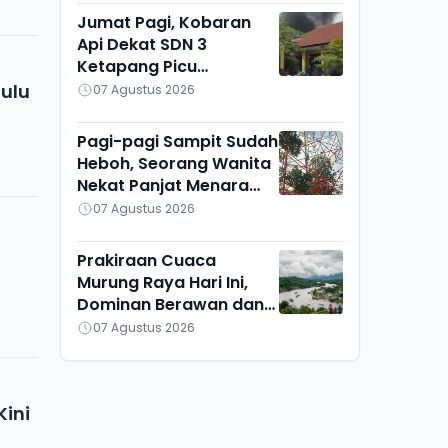
Jumat Pagi, Kobaran
Api Dekat SDN 3
Ketapang Picu
Kepanikan Siswa
Hulu
07 Agustus 2026
Pagi-pagi Sampit Sudah
Heboh, Seorang Wanita
Nekat Panjat Menara
TVRI, Mau Apa?
07 Agustus 2026
Prakiraan Cuaca
Murung Raya Hari Ini,
Dominan Berawan dan
Cerah, Seribu Riam
07 Agustus 2026
Paling Adem
Kini