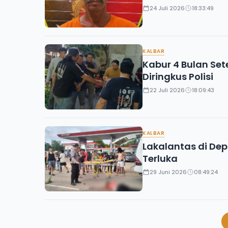
24 Juli 2026
18:33:49
KALBAR
Kabur 4 Bulan Se
Diringkus Polisi
22 Juli 2026
18:09:43
KALBAR
Lakalantas di Dep
Terluka
29 Juni 2026
08:49:24