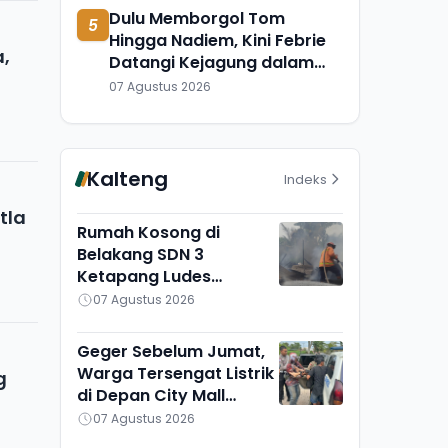
Dulu Memborgol Tom
5
Hingga Nadiem, Kini Febrie
a,
Datangi Kejagung dalam
Kondisi Tangan Terborgol
07 Agustus 2026
Kalteng
Indeks
tla
Rumah Kosong di
Belakang SDN 3
Ketapang Ludes
Terbakar, Penyebab
07 Agustus 2026
Masih Diselidiki
Geger Sebelum Jumat,
Warga Tersengat Listrik
g
di Depan City Mall
Sampit
07 Agustus 2026