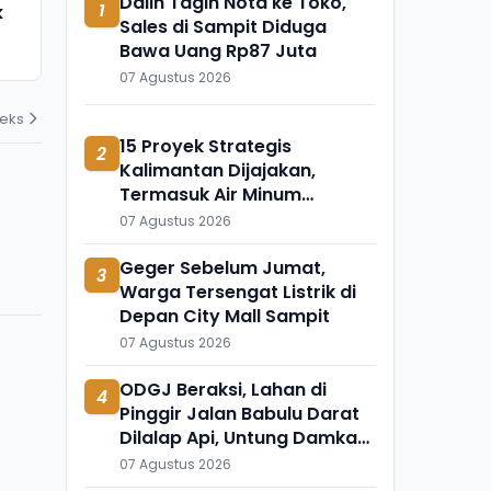
Dalih Tagih Nota ke Toko,
1
k
Meninggal Mendadak, Ada
Ini Temuka
Sales di Sampit Diduga
Apa?
Mengapung 
Bawa Uang Rp87 Juta
31 Juli 2026
31 Juli 2026
07 Agustus 2026
deks
15 Proyek Strategis
2
Kalimantan Dijajakan,
Termasuk Air Minum
Sepaku-Semoi dan Energi
07 Agustus 2026
Sampah Palangka Raya
Geger Sebelum Jumat,
3
Warga Tersengat Listrik di
Depan City Mall Sampit
07 Agustus 2026
ODGJ Beraksi, Lahan di
4
Pinggir Jalan Babulu Darat
Dilalap Api, Untung Damkar
Bisa Memadamkan
07 Agustus 2026