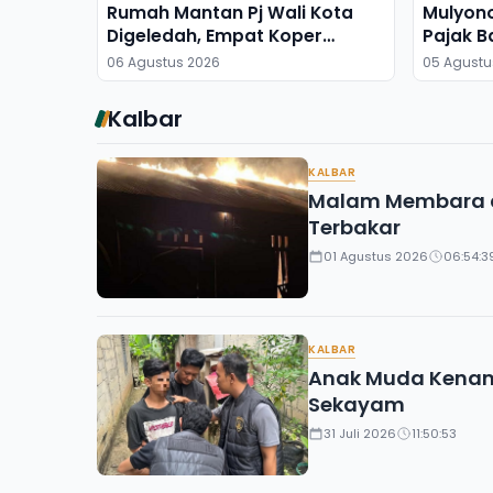
Rumah Mantan Pj Wali Kota
Mulyon
Digeledah, Empat Koper
Pajak B
Dibawa
06 Agustus 2026
05 Agustu
Kalbar
KALBAR
Malam Membara di
Terbakar
01 Agustus 2026
06:54:3
KALBAR
Anak Muda Kenama
Sekayam
31 Juli 2026
11:50:53